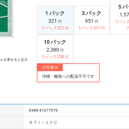
5 
1 パック
3 パック
1,5
321
951
1パック
円
円
1パック321
1パック317
円
円
10 パック
2,380
円
1パック238
円
ルを乗せると拡大
注意事項
沖縄・離島への配送不可です
KWN-41077979
ＫＴＩ－ミドリ