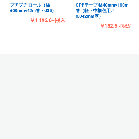
プチプチ ロール（幅
OPPテープ 幅48mm×100m
600mm×42m巻・d35）
巻（軽・中梱包用／
0.042mm厚）
￥1,196.6~
[税込]
￥182.6~
[税込]