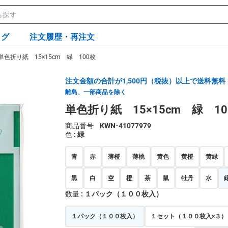
ログ
注文履歴・再注文
単色折り紙 15×15cm 緑 100枚
注文金額の合計が1,500円（税抜）以上で送料無料
離島、一部商品を除く
単色折り紙 15×15cm 緑 10
商品番号
KWN-41077979
色
: 緑
青
赤
薄橙
薄桃
黄色
黄橙
黄緑
黒
白
空
橙
茶
鼠
牡丹
水
数量
: １パック（１００枚入）
１パック（１００枚入）
１セット（１００枚入×３）