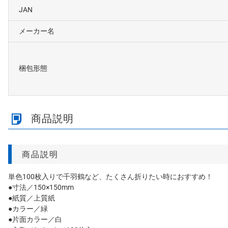
JAN
メーカー名
梱包形態
商品説明
商品説明
単色100枚入りで千羽鶴など、たくさん折りたい時におすすめ！
●寸法／150×150mm
●紙質／上質紙
●カラー／緑
●片面カラー／白