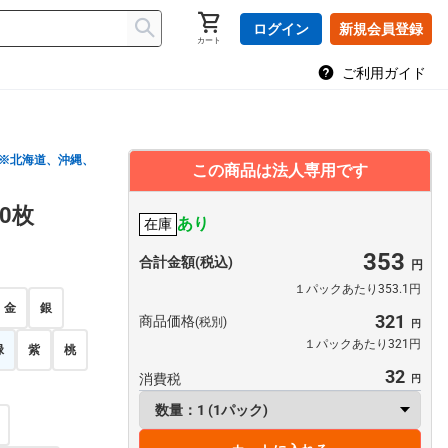
ログイン
新規会員登録
カート
ご利用ガイド
※北海道、沖縄、
この商品は法人専用です
0枚
あり
在庫
353
合計金額(税込)
１パックあたり353.1円
金
銀
321
商品価格
(税別)
１パックあたり321円
緑
紫
桃
32
消費税