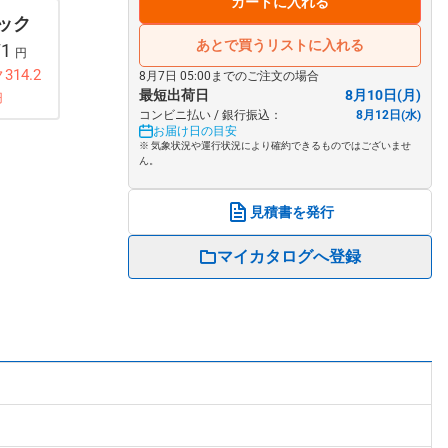
カートに入れる
パック
あとで買うリストに入れる
71
円
314.2
8月7日 05:00までのご注文の場合
最短出荷日
8月10日(月)
円
コンビニ払い / 銀行振込：
8月12日(水)
お届け日の目安
※ 気象状況や運行状況により確約できるものではございませ
ん。
見積書を発行
マイカタログへ登録