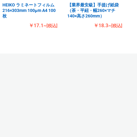
HEIKO ラミネートフィルム
【業界最安級】手提げ紙袋
216×303mm 100μm A4 100
（茶・平紐・幅260×マチ
枚
140×高さ260mm）
￥17.1~
￥18.3~
[税込]
[税込]