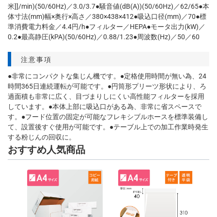
米]]/min)(50/60Hz)／3.0/3.7●騒音値(dB(A))(50/60Hz)／62/65●本
体寸法(mm)幅×奥行×高さ／380×438×412●吸込口径(mm)／70●標
準消費電力料金／4.4円/h●フィルター／HEPA●モータ出力(kW)／
0.2●最高静圧(kPA)(50/60Hz)／0.88/1.23●周波数(Hz)／50／60
注意事項
●非常にコンパクトな集じん機です。●定格使用時間が無い為、24
時間365日連続運転が可能です。●円筒形プリーツ形状により、ろ
過面積も非常に広く、目づまりしにくい高性能フィルターを採用
しています。●本体上部に吸込口がある為、非常に省スペースで
す。●フード位置の固定が可能なフレキシブルホースを標準装備し
て、設置後すぐ使用が可能です。●テーブル上での加工作業時発生
する粉じんの回収に。
おすすめ人気商品