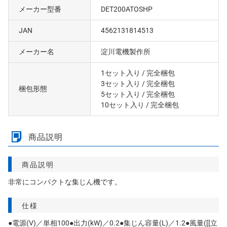
メーカー型番
DET200ATOSHP
JAN
4562131814513
メーカー名
淀川電機製作所
1セット入り
/ 完全梱包
3セット入り
/ 完全梱包
梱包形態
5セット入り
/ 完全梱包
10セット入り
/ 完全梱包
商品説明
商品説明
非常にコンパクトな集じん機です。
仕様
●電源(V)／単相100●出力(kW)／0.2●集じん容量(L)／1.2●風量([[立