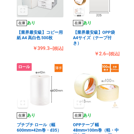
あり
あり
在庫
在庫
【業界最安級】コピー用
【業界最安級】OPP袋
紙 A4 高白色 500枚
A4サイズ（テープ付
き）
￥399.3~
[税込]
￥2.6~
[税込]
あり
あり
在庫
在庫
プチプチ ロール（幅
OPPテープ 幅
600mm×42m巻・d35）
48mm×100m巻（軽・中