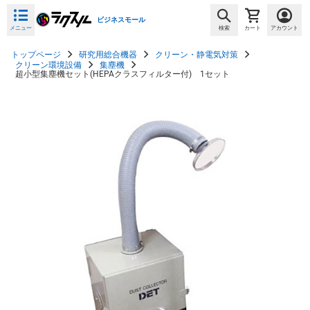
ビジネスモール
メニュー
検索
カート
アカウント
トップページ
研究用総合機器
クリーン・静電気対策
クリーン環境設備
集塵機
超小型集塵機セット(HEPAクラスフィルター付) 1セット