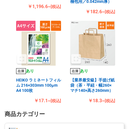
梱包用／0.042mm厚）
￥1,196.6~
[税込]
￥182.6~
[税込]
あり
あり
在庫
在庫
HEIKO ラミネートフィル
【業界最安級】手提げ紙
ム 216×303mm 100μm
袋（茶・平紐・幅260×
A4 100枚
マチ140×高さ260mm）
￥17.1~
￥18.3~
[税込]
[税込]
商品カテゴリー