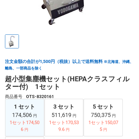
注文金額の合計が1,500円（税抜）以上で送料無料
※北海道、沖縄、
離島、一部商品を除く
超小型集塵機セット(HEPAクラスフィル
ター付) 1セット
商品番号
OTS-8320161
1 セット
3 セット
5 セット
174,506
511,619
750,375
円
円
円
1セット174,50
1セット170,53
1セット150,07
6
9.6
5
円
円
円