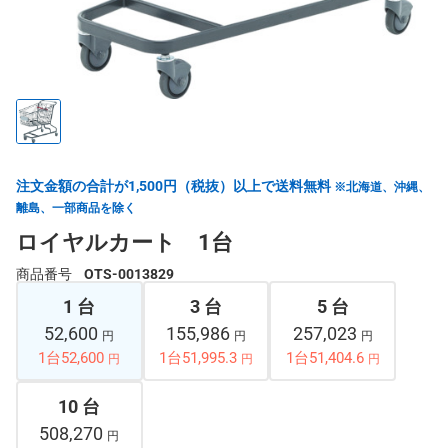
注文金額の合計が1,500円（税抜）以上で送料無料
※北海道、沖縄、
離島、一部商品を除く
ロイヤルカート 1台
商品番号
OTS-0013829
1 台
3 台
5 台
52,600
155,986
257,023
円
円
円
1台52,600
1台51,995.3
1台51,404.6
円
円
円
10 台
508,270
円