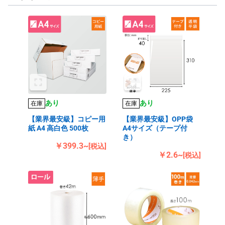
あり
あり
在庫
在庫
【業界最安級】コピー用
【業界最安級】OPP袋
紙 A4 高白色 500枚
A4サイズ（テープ付
き）
￥399.3~
[税込]
￥2.6~
[税込]