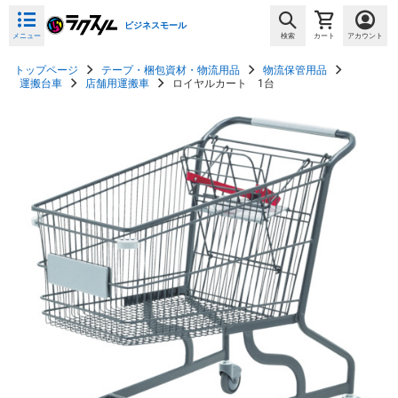
ビジネスモール
メニュー
検索
カート
アカウント
トップページ
テープ・梱包資材・物流用品
物流保管用品
運搬台車
店舗用運搬車
ロイヤルカート 1台