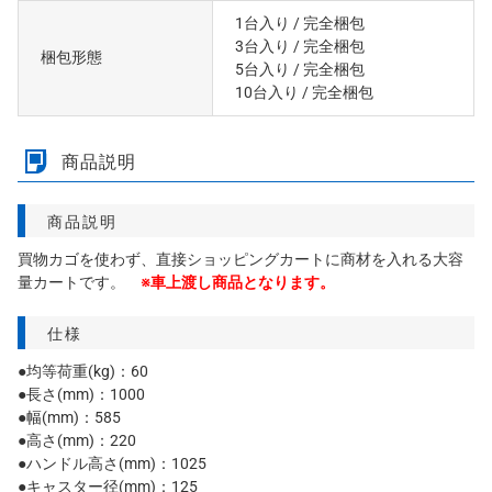
1台入り
/ 完全梱包
3台入り
/ 完全梱包
梱包形態
5台入り
/ 完全梱包
10台入り
/ 完全梱包
商品説明
商品説明
買物カゴを使わず、直接ショッピングカートに商材を入れる大容
量カートです。
※車上渡し商品となります。
仕様
●均等荷重(kg)：60
●長さ(mm)：1000
●幅(mm)：585
●高さ(mm)：220
●ハンドル高さ(mm)：1025
●キャスター径(mm)：125