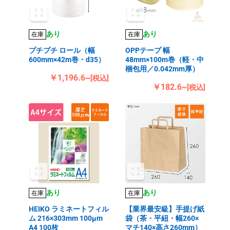
あり
あり
在庫
在庫
プチプチ ロール（幅
OPPテープ 幅
600mm×42m巻・d35）
48mm×100m巻（軽・中
梱包用／0.042mm厚）
￥1,196.6~
[税込]
￥182.6~
[税込]
あり
あり
在庫
在庫
HEIKO ラミネートフィル
【業界最安級】手提げ紙
ム 216×303mm 100μm
袋（茶・平紐・幅260×
A4 100枚
マチ140×高さ260mm）