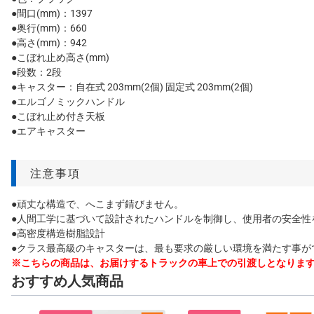
●間口(mm)：1397
●奥行(mm)：660
●高さ(mm)：942
●こぼれ止め高さ(mm)
●段数：2段
●キャスター：自在式 203mm(2個) 固定式 203mm(2個)
●エルゴノミックハンドル
●こぼれ止め付き天板
●エアキャスター
注意事項
●頑丈な構造で、へこまず錆びません。
●人間工学に基づいて設計されたハンドルを制御し、使用者の安全性
●高密度構造樹脂設計
●クラス最高級のキャスターは、最も要求の厳しい環境を満たす事が
※こちらの商品は、お届けするトラックの車上での引渡しとなりま
おすすめ人気商品