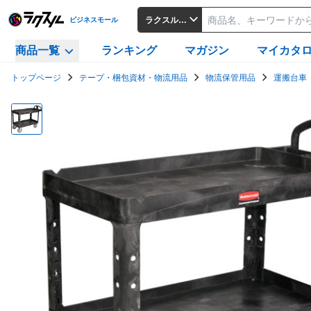
ラクスルビジネスモール
ビジネスモール
商品一覧
ランキング
マガジン
マイカタ
トップページ
テープ・梱包資材・物流用品
物流保管用品
運搬台車