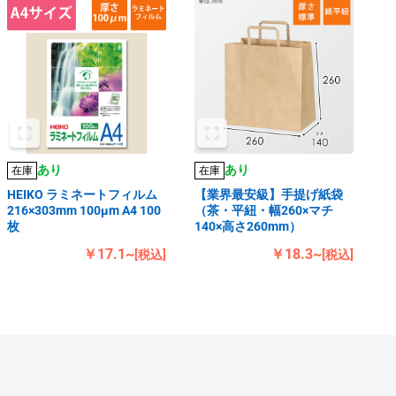
あり
あり
在庫
在庫
HEIKO ラミネートフィルム
【業界最安級】手提げ紙袋
216×303mm 100μm A4 100
（茶・平紐・幅260×マチ
枚
140×高さ260mm）
￥17.1~
￥18.3~
[税込]
[税込]