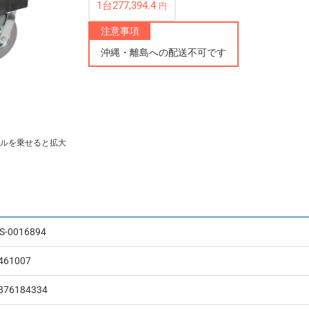
1台277,394.4
円
注意事項
沖縄・離島への配送不可です
ルを乗せると拡大
S-0016894
461007
876184334