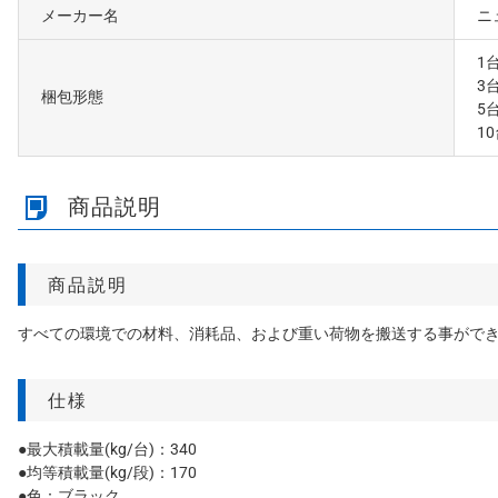
メーカー名
ニ
1
3
梱包形態
5
1
商品説明
商品説明
すべての環境での材料、消耗品、および重い荷物を搬送する事が
仕様
●最大積載量(kg/台)：340
●均等積載量(kg/段)：170
●色：ブラック