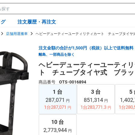
ログ
注文履歴・再注文
店舗用運搬車
ヘビーデューティーユーティリティカート チューブタイヤ
注文金額の合計が1,500円（税抜）以上で送料無料
離島、一部商品を除く
ヘビーデューティーユーティリ
ト チューブタイヤ式 ブラッ
商品番号
OTS-0016894
1 台
3 台
5
287,071
851,314
1,402
円
円
1台287,071
1台283,771.3
1台280,
円
円
10 台
2,773,944
円