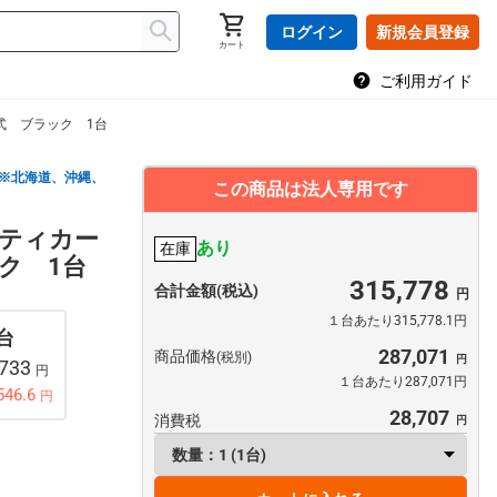
ログイン
新規会員登録
カート
ご利用ガイド
式 ブラック 1台
※北海道、沖縄、
この商品は法人専用です
ティカー
あり
在庫
ク 1台
315,778
合計金額(税込)
１台あたり315,778.1円
 台
287,071
商品価格
(税別)
,733
円
１台あたり287,071円
546.6
円
28,707
消費税