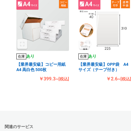
あり
あり
在庫
在庫
【業界最安級】コピー用紙
【業界最安級】OPP袋 A4
A4 高白色 500枚
サイズ（テープ付き）
￥399.3~
￥2.6~
[税込]
[税込]
関連のサービス