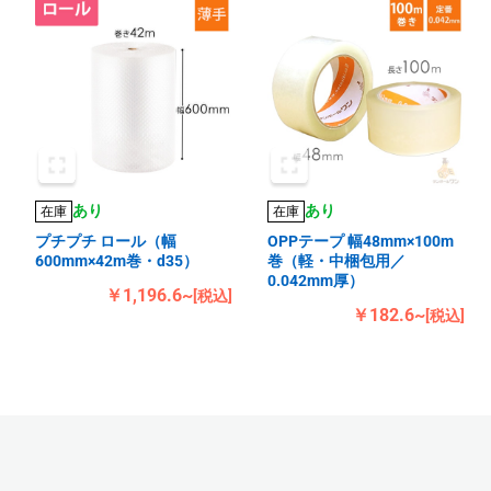
あり
あり
在庫
在庫
プチプチ ロール（幅
OPPテープ 幅48mm×100m
600mm×42m巻・d35）
巻（軽・中梱包用／
0.042mm厚）
￥1,196.6~
[税込]
￥182.6~
[税込]