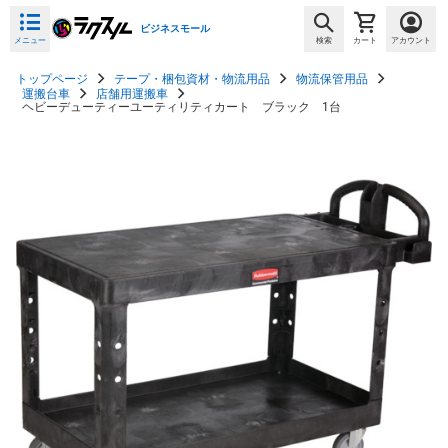
ビジネスモール
メニュー
検索
カート
アカウント
トップページ
テープ・梱包資材・物流用品
物流保管用品
運搬台車
店舗用運搬車
ヘビーデューティーユーティリティカート ブラック 1台