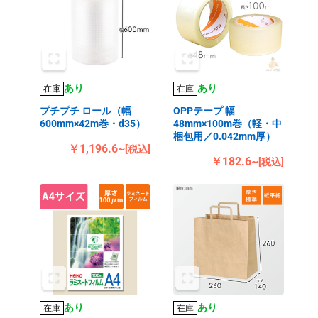
あり
あり
在庫
在庫
プチプチ ロール（幅
OPPテープ 幅
600mm×42m巻・d35）
48mm×100m巻（軽・中
梱包用／0.042mm厚）
￥1,196.6~
[税込]
￥182.6~
[税込]
あり
あり
在庫
在庫