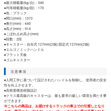
●最大積載量(kg/台)：340
●均等積載量(kg/段)：170
●色：ブラック
●間口(mm)：1372
●奥行(mm)：640
●高さ(mm)：914
●こぼれ止め高さ(mm)
●段数：2段
●キャスター：自在式 127mm(2個) 固定式 127mm(2個)
●エルゴノミックハンドル
●フラット天板
●ゴムキャスター
注意事項
●人間工学に基づいて設計されたハンドルを制御し、使用者の安全
性を向上させます。
●高密度構造樹脂設計
●クラス最高級のキャスターは、最も要求の厳しい環境を満たす事
ができます。
※こちらの商品は、お届けするトラックの車上での引渡しとなり