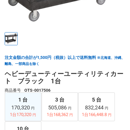
注文金額の合計が1,500円（税抜）以上で送料無料
※北海道、沖縄、
離島、一部商品を除く
ヘビーデューティーユーティリティカー
ト ブラック 1台
商品番号
OTS-0017506
1 台
3 台
5 台
170,320
505,086
832,244
円
円
円
1台170,320
1台168,362
1台166,448.8
円
円
円
10 台