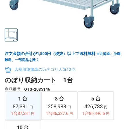
注文金額の合計が1,500円（税抜）以上で送料無料
※北海道、沖縄、
離島、一部商品を除く
店舗用運搬車のカテゴリ人気12位
のぼり収納カート 1台
商品番号
OTS-2035146
1 台
3 台
5 台
87,331
258,983
426,733
円
円
円
1台87,331
1台86,327.6
1台85,346.6
円
円
円
10 台