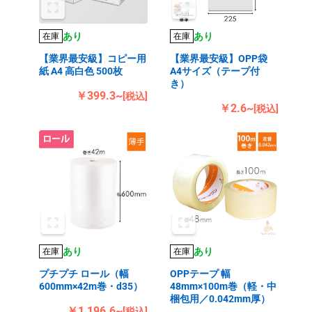
あり
あり
在庫
在庫
【業界最安級】コピー用
【業界最安級】OPP袋
紙 A4 高白色 500枚
A4サイズ（テープ付
き）
￥399.3~
[税込]
￥2.6~
[税込]
あり
あり
在庫
在庫
プチプチ ロール（幅
OPPテープ 幅
600mm×42m巻・d35）
48mm×100m巻（軽・中
梱包用／0.042mm厚）
￥1,196.6~
[税込]