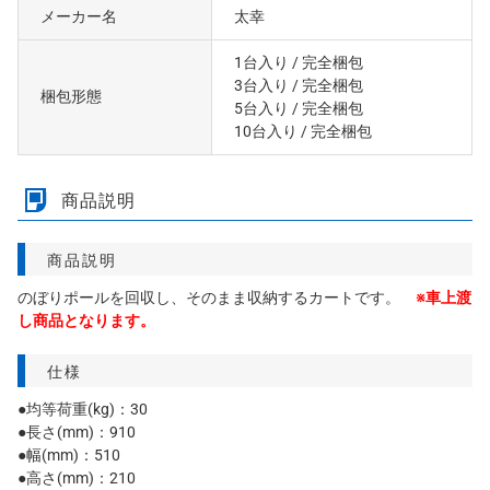
メーカー名
太幸
1台入り
/ 完全梱包
3台入り
/ 完全梱包
梱包形態
5台入り
/ 完全梱包
10台入り
/ 完全梱包
商品説明
商品説明
のぼりポールを回収し、そのまま収納するカートです。
※車上渡
し商品となります。
仕様
●均等荷重(kg)：30
●長さ(mm)：910
●幅(mm)：510
●高さ(mm)：210