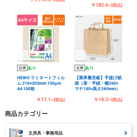
￥182.6~
[税込]
あり
あり
在庫
在庫
HEIKO ラミネートフィル
【業界最安級】手提げ紙
ム 216×303mm 100μm
袋（茶・平紐・幅260×
A4 100枚
マチ140×高さ260mm）
￥17.1~
￥18.3~
[税込]
[税込]
商品カテゴリー
文房具・事務用品