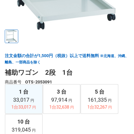
注文金額の合計が1,500円（税抜）以上で送料無料
※北海道、沖縄、
離島、一部商品を除く
補助ワゴン 2段 1台
商品番号
OTS-2053091
1 台
3 台
5 台
33,017
97,914
161,335
円
円
円
1台33,017
1台32,638
1台32,267
円
円
円
10 台
319,045
円