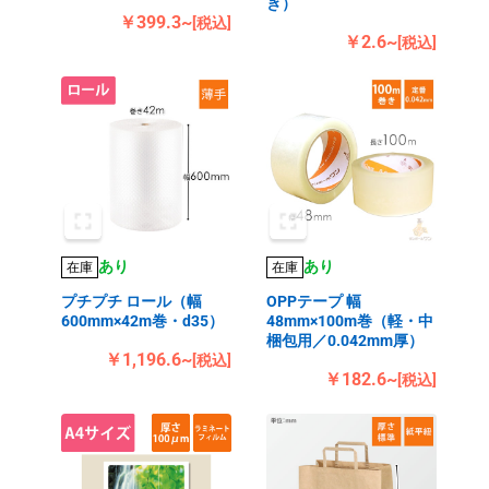
き）
￥399.3~
[税込]
￥2.6~
[税込]
あり
あり
在庫
在庫
プチプチ ロール（幅
OPPテープ 幅
600mm×42m巻・d35）
48mm×100m巻（軽・中
梱包用／0.042mm厚）
￥1,196.6~
[税込]
￥182.6~
[税込]