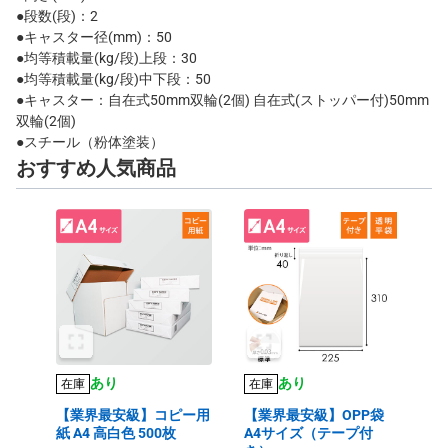
●段数(段)：2
●キャスター径(mm)：50
●均等積載量(kg/段)上段：30
●均等積載量(kg/段)中下段：50
●キャスター：自在式50mm双輪(2個) 自在式(ストッパー付)50mm
双輪(2個)
●スチール（粉体塗装）
おすすめ人気商品
あり
あり
在庫
在庫
【業界最安級】コピー用
【業界最安級】OPP袋
紙 A4 高白色 500枚
A4サイズ（テープ付