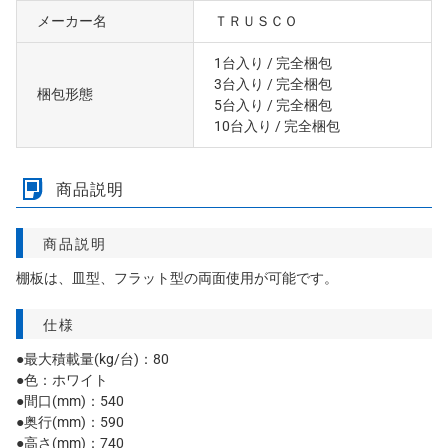
メーカー名
ＴＲＵＳＣＯ
1台入り
/ 完全梱包
3台入り
/ 完全梱包
梱包形態
5台入り
/ 完全梱包
10台入り
/ 完全梱包
商品説明
商品説明
棚板は、皿型、フラット型の両面使用が可能です。
仕様
●最大積載量(kg/台)：80
●色：ホワイト
●間口(mm)：540
●奥行(mm)：590
●高さ(mm)：740