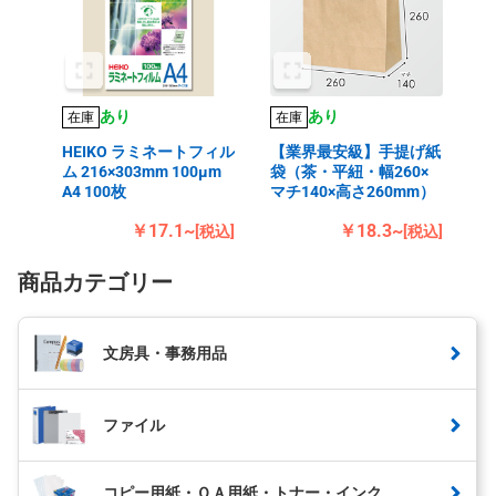
あり
あり
在庫
在庫
HEIKO ラミネートフィル
【業界最安級】手提げ紙
ム 216×303mm 100μm
袋（茶・平紐・幅260×
A4 100枚
マチ140×高さ260mm）
￥17.1~
￥18.3~
[税込]
[税込]
商品カテゴリー
文房具・事務用品
ファイル
コピー用紙・ＯＡ用紙・トナー・インク