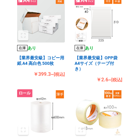
あり
あり
在庫
在庫
【業界最安級】コピー用
【業界最安級】OPP袋
紙 A4 高白色 500枚
A4サイズ（テープ付
き）
￥399.3~
[税込]
￥2.6~
[税込]