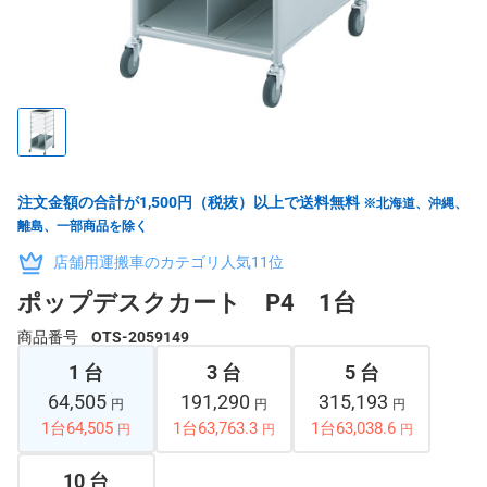
注文金額の合計が1,500円（税抜）以上で送料無料
※北海道、沖縄、
離島、一部商品を除く
店舗用運搬車のカテゴリ人気11位
ポップデスクカート P4 1台
商品番号
OTS-2059149
1 台
3 台
5 台
64,505
191,290
315,193
円
円
円
1台64,505
1台63,763.3
1台63,038.6
円
円
円
10 台