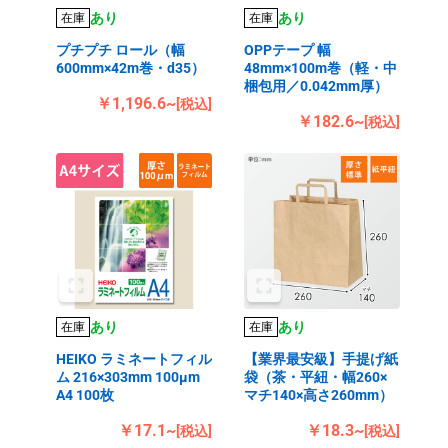
あり
あり
在庫
在庫
プチプチ ロール（幅
OPPテープ 幅
600mm×42m巻・d35）
48mm×100m巻（軽・中
梱包用／0.042mm厚）
￥1,196.6~
[税込]
￥182.6~
[税込]
あり
あり
在庫
在庫
HEIKO ラミネートフィル
【業界最安級】手提げ紙
ム 216×303mm 100μm
袋（茶・平紐・幅260×
A4 100枚
マチ140×高さ260mm）
￥17.1~
￥18.3~
[税込]
[税込]