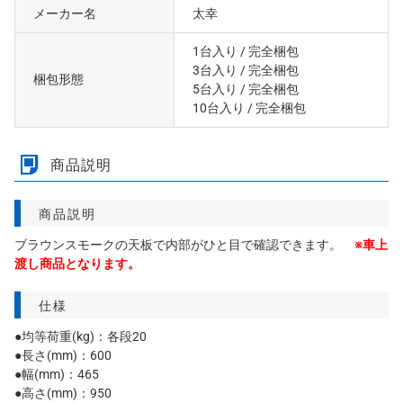
メーカー名
太幸
1台入り
/ 完全梱包
3台入り
/ 完全梱包
梱包形態
5台入り
/ 完全梱包
10台入り
/ 完全梱包
商品説明
商品説明
ブラウンスモークの天板で内部がひと目で確認できます。
※車上
渡し商品となります。
仕様
●均等荷重(kg)：各段20
●長さ(mm)：600
●幅(mm)：465
●高さ(mm)：950