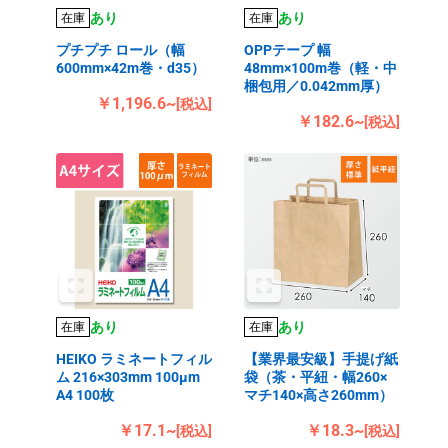
あり
あり
在庫
在庫
プチプチ ロール（幅
OPPテープ 幅
600mm×42m巻・d35）
48mm×100m巻（軽・中
梱包用／0.042mm厚）
￥1,196.6~
[税込]
￥182.6~
[税込]
あり
あり
在庫
在庫
HEIKO ラミネートフィル
【業界最安級】手提げ紙
ム 216×303mm 100μm
袋（茶・平紐・幅260×
A4 100枚
マチ140×高さ260mm）
￥17.1~
￥18.3~
[税込]
[税込]