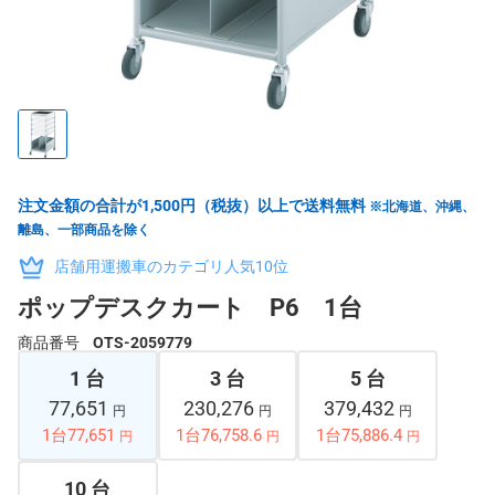
注文金額の合計が1,500円（税抜）以上で送料無料
※北海道、沖縄、
離島、一部商品を除く
店舗用運搬車のカテゴリ人気10位
ポップデスクカート P6 1台
商品番号
OTS-2059779
1 台
3 台
5 台
77,651
230,276
379,432
円
円
円
1台77,651
1台76,758.6
1台75,886.4
円
円
円
10 台