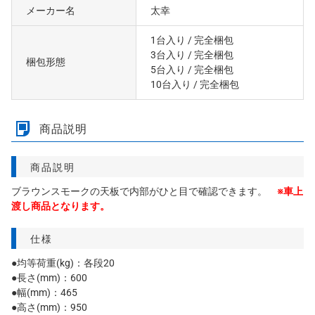
メーカー名
太幸
1台入り
/ 完全梱包
3台入り
/ 完全梱包
梱包形態
5台入り
/ 完全梱包
10台入り
/ 完全梱包
商品説明
商品説明
ブラウンスモークの天板で内部がひと目で確認できます。
※車上
渡し商品となります。
仕様
●均等荷重(kg)：各段20
●長さ(mm)：600
●幅(mm)：465
●高さ(mm)：950