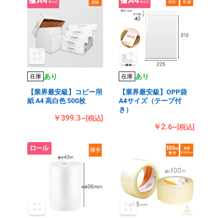
あり
あり
在庫
在庫
【業界最安級】コピー用
【業界最安級】OPP袋
紙 A4 高白色 500枚
A4サイズ（テープ付
き）
￥399.3~
[税込]
￥2.6~
[税込]