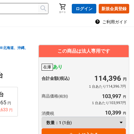
ログイン
新規会員登録
カート
ご利用ガイド
※北海道、沖縄、
この商品は法人専用です
あり
在庫
台
114,396
合計金額(税込)
１台あたり114,396.7円
 台
103,997
商品価格
(税別)
165
１台あたり103,997円
円
,633
円
10,399
消費税