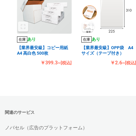
あり
あり
在庫
在庫
【業界最安級】コピー用紙
【業界最安級】OPP袋 A4
A4 高白色 500枚
サイズ（テープ付き）
￥399.3~
￥2.6~
[税込]
[税込]
関連のサービス
ノバセル（広告のプラットフォーム）