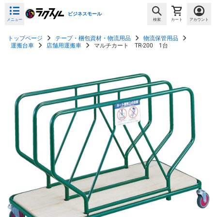
ビジネスモール
メニュー
検索
カート
アカウント
トップページ
テープ・梱包資材・物流用品
物流保管用品
運搬台車
店舗用運搬車
マルチカート TR-200 1台