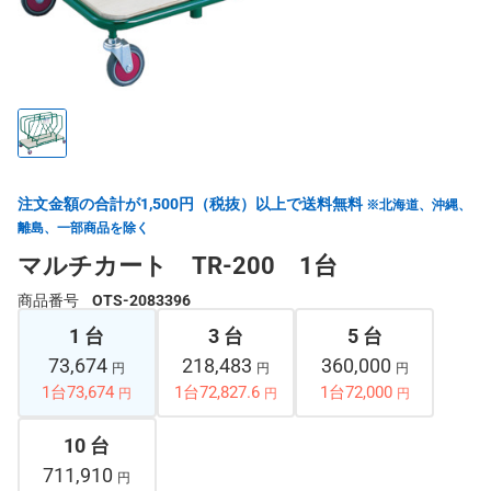
注文金額の合計が1,500円（税抜）以上で送料無料
※北海道、沖縄、
離島、一部商品を除く
マルチカート TR-200 1台
商品番号
OTS-2083396
1 台
3 台
5 台
73,674
218,483
360,000
円
円
円
1台73,674
1台72,827.6
1台72,000
円
円
円
10 台
711,910
円