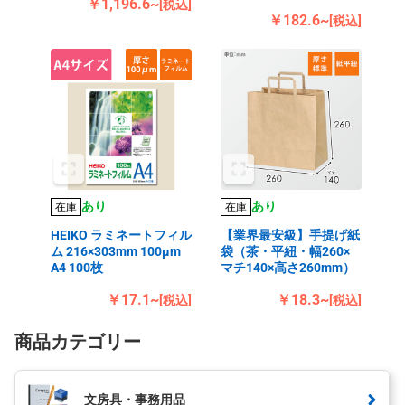
￥1,196.6~
[税込]
￥182.6~
[税込]
あり
あり
在庫
在庫
HEIKO ラミネートフィル
【業界最安級】手提げ紙
ム 216×303mm 100μm
袋（茶・平紐・幅260×
A4 100枚
マチ140×高さ260mm）
￥17.1~
￥18.3~
[税込]
[税込]
商品カテゴリー
文房具・事務用品