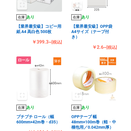
あり
あり
在庫
在庫
【業界最安級】コピー用
【業界最安級】OPP袋
紙 A4 高白色 500枚
A4サイズ（テープ付
き）
￥399.3~
[税込]
￥2.6~
[税込]
あり
あり
在庫
在庫
プチプチ ロール（幅
OPPテープ 幅
600mm×42m巻・d35）
48mm×100m巻（軽・中
梱包用／0.042mm厚）