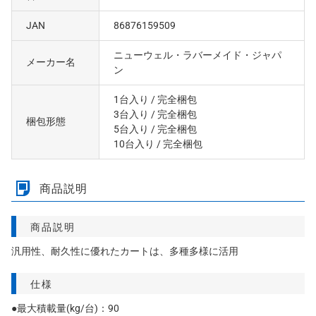
JAN
86876159509
ニューウェル・ラバーメイド・ジャパ
メーカー名
ン
1台入り
/ 完全梱包
3台入り
/ 完全梱包
梱包形態
5台入り
/ 完全梱包
10台入り
/ 完全梱包
商品説明
商品説明
汎用性、耐久性に優れたカートは、多種多様に活用
仕様
●最大積載量(kg/台)：90