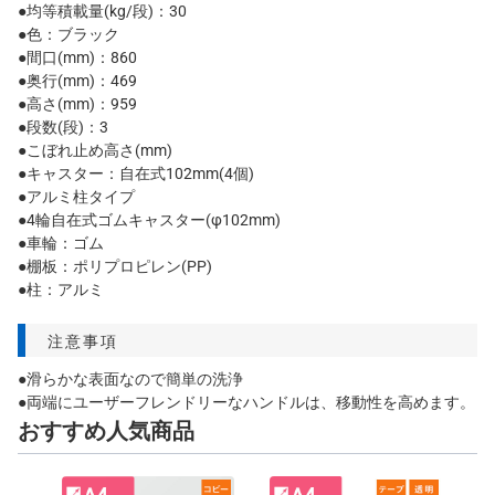
●均等積載量(kg/段)：30
●色：ブラック
●間口(mm)：860
●奥行(mm)：469
●高さ(mm)：959
●段数(段)：3
●こぼれ止め高さ(mm)
●キャスター：自在式102mm(4個)
●アルミ柱タイプ
●4輪自在式ゴムキャスター(φ102mm)
●車輪：ゴム
●棚板：ポリプロピレン(PP)
●柱：アルミ
注意事項
●滑らかな表面なので簡単の洗浄
●両端にユーザーフレンドリーなハンドルは、移動性を高めます。
おすすめ人気商品