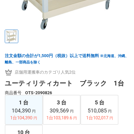
注文金額の合計が1,500円（税抜）以上で送料無料
※北海道、沖縄、
離島、一部商品を除く
店舗用運搬車のカテゴリ人気2位
ユーティリティカート ブラック 1台
商品番号
OTS-2090826
1 台
3 台
5 台
104,390
309,569
510,085
円
円
円
1台104,390
1台103,189.6
1台102,017
円
円
円
10 台