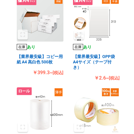
あり
あり
在庫
在庫
【業界最安級】コピー用
【業界最安級】OPP袋
紙 A4 高白色 500枚
A4サイズ（テープ付
き）
￥399.3~
[税込]
￥2.6~
[税込]