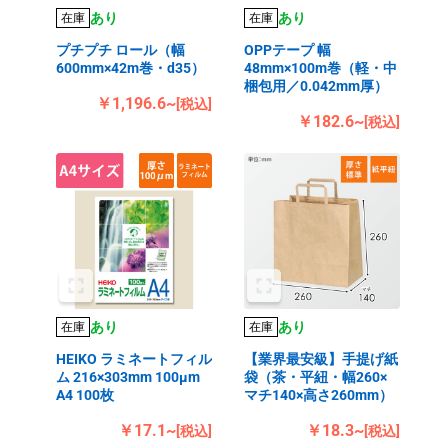
あり
あり
在庫
在庫
プチプチ ロール（幅
OPPテープ 幅
600mm×42m巻・d35）
48mm×100m巻（軽・中
梱包用／0.042mm厚）
￥1,196.6~
[税込]
￥182.6~
[税込]
あり
あり
在庫
在庫
HEIKO ラミネートフィル
【業界最安級】手提げ紙
ム 216×303mm 100μm
袋（茶・平紐・幅260×
A4 100枚
マチ140×高さ260mm）
￥17.1~
￥18.3~
[税込]
[税込]