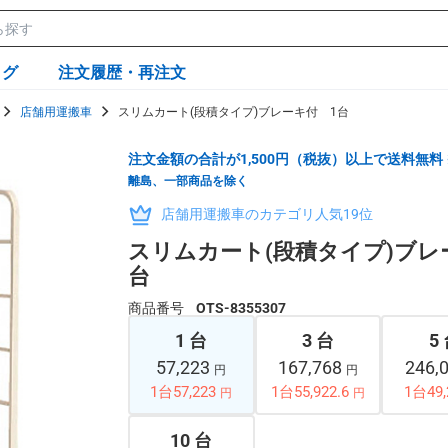
ログ
注文履歴・再注文
店舗用運搬車
スリムカート(段積タイプ)ブレーキ付 1台
注文金額の合計が1,500円（税抜）以上で送料無料
離島、一部商品を除く
店舗用運搬車のカテゴリ人気19位
スリムカート(段積タイプ)ブレ
台
商品番号
OTS-8355307
1 台
3 台
5
57,223
167,768
246,
円
円
1台57,223
1台55,922.6
1台49,
円
円
10 台