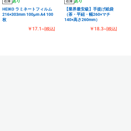
あり
あり
在庫
在庫
HEIKO ラミネートフィルム
【業界最安級】手提げ紙袋
216×303mm 100μm A4 100
（茶・平紐・幅260×マチ
枚
140×高さ260mm）
￥17.1~
￥18.3~
[税込]
[税込]