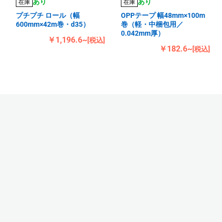
あり
あり
在庫
在庫
プチプチ ロール（幅
OPPテープ 幅48mm×100m
600mm×42m巻・d35）
巻（軽・中梱包用／
0.042mm厚）
￥1,196.6~
[税込]
￥182.6~
[税込]