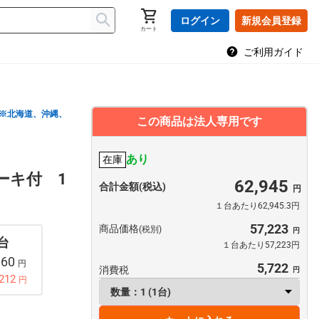
ログイン
新規会員登録
カート
ご利用ガイド
※北海道、沖縄、
この商品は法人専用です
あり
在庫
ーキ付 1
62,945
合計金額(税込)
１台あたり62,945.3円
57,223
商品価格
(税別)
 台
１台あたり57,223円
060
円
5,722
消費税
212
円