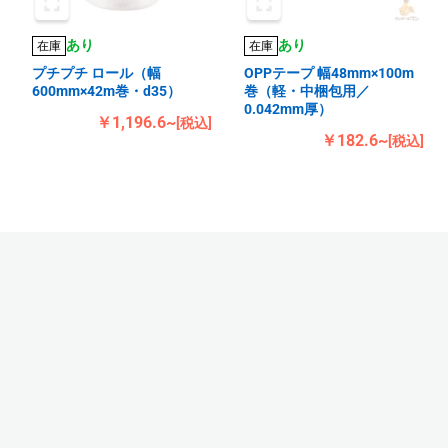
あり
あり
在庫
在庫
プチプチ ロール（幅
OPPテープ 幅48mm×100m
600mm×42m巻・d35）
巻（軽・中梱包用／
0.042mm厚）
￥1,196.6~
[税込]
￥182.6~
[税込]