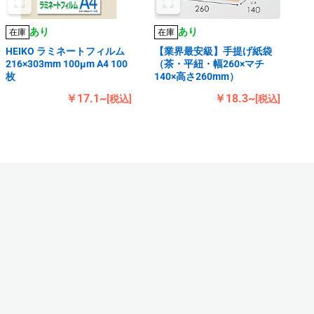
あり
あり
在庫
在庫
HEIKO ラミネートフィルム
【業界最安級】手提げ紙袋
216×303mm 100μm A4 100
（茶・平紐・幅260×マチ
枚
140×高さ260mm）
￥17.1~
￥18.3~
[税込]
[税込]