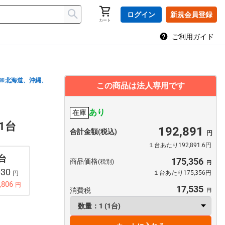
ログイン
新規会員登録
カート
ご利用ガイド
※北海道、沖縄、
この商品は法人専用です
あり
在庫
1台
192,891
合計金額(税込)
１台あたり192,891.6円
 台
175,356
商品価格
(税別)
030
１台あたり175,356円
円
,806
円
17,535
消費税