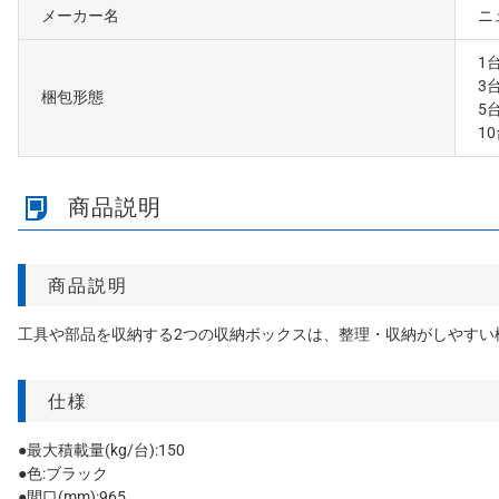
メーカー名
ニ
1
3
梱包形態
5
1
商品説明
商品説明
工具や部品を収納する2つの収納ボックスは、整理・収納がしやすい
仕様
●最大積載量(kg/台):150
●色:ブラック
●間口(mm):965