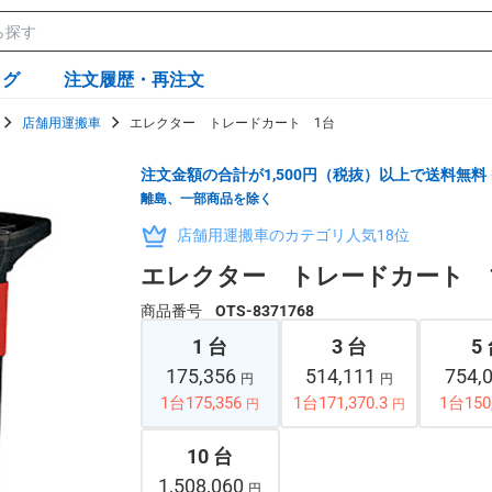
ログ
注文履歴・再注文
店舗用運搬車
エレクター トレードカート 1台
注文金額の合計が1,500円（税抜）以上で送料無料
離島、一部商品を除く
店舗用運搬車のカテゴリ人気18位
エレクター トレードカート 
商品番号
OTS-8371768
1 台
3 台
5
175,356
514,111
754,
円
円
1台175,356
1台171,370.3
1台150
円
円
10 台
1,508,060
円