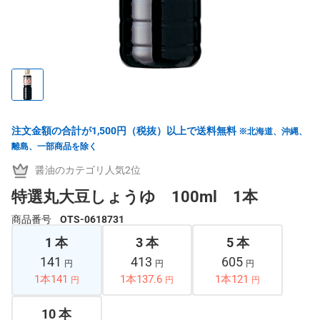
注文金額の合計が1,500円（税抜）以上で送料無料
※北海道、沖縄、
離島、一部商品を除く
醤油のカテゴリ人気2位
特選丸大豆しょうゆ 100ml 1本
商品番号
OTS-0618731
1 本
3 本
5 本
141
413
605
円
円
円
1本141
1本137.6
1本121
円
円
円
10 本