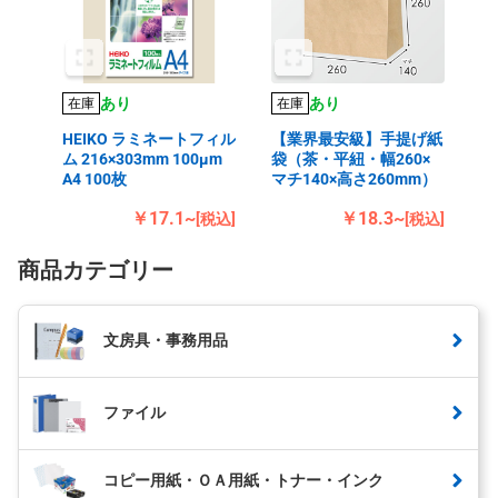
あり
あり
在庫
在庫
HEIKO ラミネートフィル
【業界最安級】手提げ紙
ム 216×303mm 100μm
袋（茶・平紐・幅260×
A4 100枚
マチ140×高さ260mm）
￥17.1~
￥18.3~
[税込]
[税込]
商品カテゴリー
文房具・事務用品
ファイル
コピー用紙・ＯＡ用紙・トナー・インク