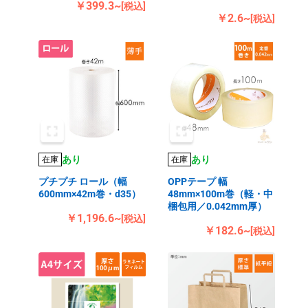
￥399.3~
[税込]
￥2.6~
[税込]
あり
あり
在庫
在庫
プチプチ ロール（幅
OPPテープ 幅
600mm×42m巻・d35）
48mm×100m巻（軽・中
梱包用／0.042mm厚）
￥1,196.6~
[税込]
￥182.6~
[税込]