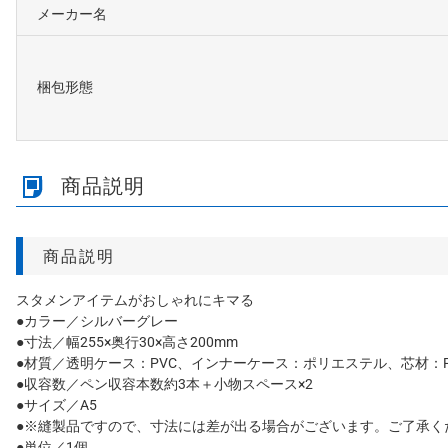
メーカー名
梱包形態
商品説明
商品説明
スタメンアイテムがおしゃれにキマる
●カラー／シルバーグレー
●寸法／幅255×奥行30×高さ200mm
●材質／透明ケース：PVC、インナーケース：ポリエステル、芯材：P
●収容数／ペン収容本数約3本＋小物スペース×2
●サイズ／A5
●※縫製品ですので、寸法には差が出る場合がございます。ご了承く
●単位／1個