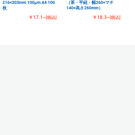
216×303mm 100μm A4 100
（茶・平紐・幅260×マチ
枚
140×高さ260mm）
￥17.1~
￥18.3~
[税込]
[税込]