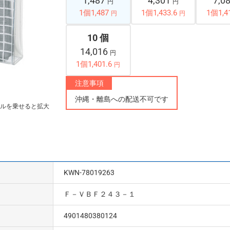
1,487
4,301
7,0
円
円
1個1,487
1個1,433.6
1個1,4
円
円
10 個
14,016
円
1個1,401.6
円
注意事項
沖縄・離島への配送不可です
ルを乗せると拡大
KWN-78019263
Ｆ－ＶＢＦ２４３－１
4901480380124