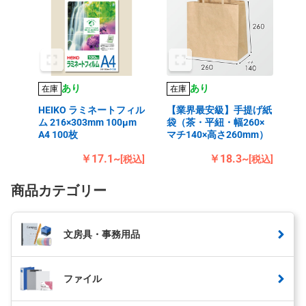
あり
あり
在庫
在庫
HEIKO ラミネートフィル
【業界最安級】手提げ紙
ム 216×303mm 100μm
袋（茶・平紐・幅260×
A4 100枚
マチ140×高さ260mm）
￥17.1~
￥18.3~
[税込]
[税込]
商品カテゴリー
文房具・事務用品
ファイル