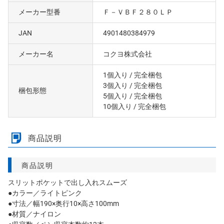
メーカー型番
Ｆ－ＶＢＦ２８０ＬＰ
JAN
4901480384979
メーカー名
コクヨ株式会社
1個入り
/ 完全梱包
3個入り
/ 完全梱包
梱包形態
5個入り
/ 完全梱包
10個入り
/ 完全梱包
商品説明
商品説明
スリットポケットで出し入れスムーズ
●カラー／ライトピンク
●寸法／幅190×奥行10×高さ100mm
●材質／ナイロン