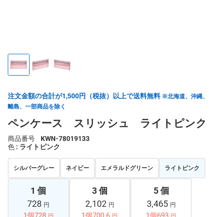
注文金額の合計が1,500円（税抜）以上で送料無料
※北海道、沖縄、
離島、一部商品を除く
ペンケース スリッシュ ライトピンク
商品番号
KWN-78019133
色
: ライトピンク
シルバーグレー
ネイビー
エメラルドグリーン
ライトピンク
1 個
3 個
5 個
728
2,102
3,465
円
円
円
1個728
1個700.6
1個693
円
円
円