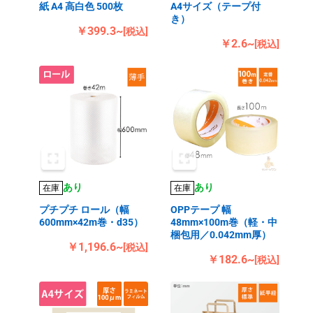
紙 A4 高白色 500枚
A4サイズ（テープ付
き）
￥399.3~
[税込]
￥2.6~
[税込]
あり
あり
在庫
在庫
プチプチ ロール（幅
OPPテープ 幅
600mm×42m巻・d35）
48mm×100m巻（軽・中
梱包用／0.042mm厚）
￥1,196.6~
[税込]
￥182.6~
[税込]