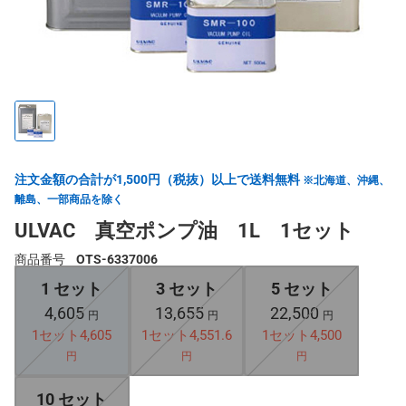
注文金額の合計が1,500円（税抜）以上で送料無料
※北海道、沖縄、
離島、一部商品を除く
ULVAC 真空ポンプ油 1L 1セット
商品番号
OTS-6337006
1 セット
3 セット
5 セット
4,605
13,655
22,500
円
円
円
1セット4,605
1セット4,551.6
1セット4,500
円
円
円
10 セット