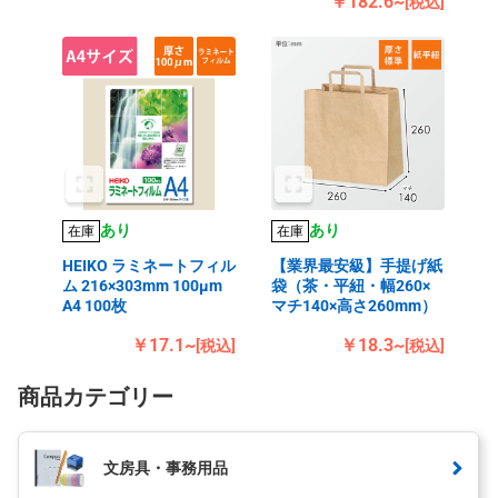
￥182.6~
[税込]
あり
あり
在庫
在庫
HEIKO ラミネートフィル
【業界最安級】手提げ紙
ム 216×303mm 100μm
袋（茶・平紐・幅260×
A4 100枚
マチ140×高さ260mm）
￥17.1~
￥18.3~
[税込]
[税込]
商品カテゴリー
文房具・事務用品