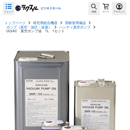
ビジネスモール
メニュー
検索
カート
アカウント
トップページ
研究用総合機器
実験室用備品
ポンプ（真空・加圧・送液）
ハンディ真空ポンプ
ULVAC 真空ポンプ油 1L 1セット