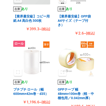
あり
あり
在庫
在庫
【業界最安級】コピー用
【業界最安級】OPP袋
紙 A4 高白色 500枚
A4サイズ（テープ付
き）
￥399.3~
[税込]
￥2.6~
[税込]
あり
あり
在庫
在庫
プチプチ ロール（幅
OPPテープ 幅
600mm×42m巻・d35）
48mm×100m巻（軽・中
梱包用／0.042mm厚）
￥1,196.6~
[税込]