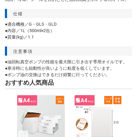
仕様
●適合機種／G・GLS・GLD
●内容／1L（500ml×2缶）
●質量(kg)／1.1
注意事項
●油回転真空ポンプの性能を最大限に引き出す専用オイルです。
●寒冷時にも始動性が良いように粘度を低くしています。
●ポンプ油の交換はできるだけ頻繁に行ってください。
おすすめ人気商品