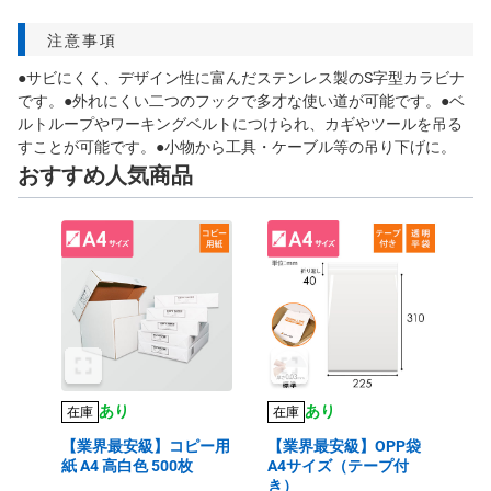
注意事項
●サビにくく、デザイン性に富んだステンレス製のS字型カラビナ
です。●外れにくい二つのフックで多才な使い道が可能です。●ベ
ルトループやワーキングベルトにつけられ、カギやツールを吊る
すことが可能です。●小物から工具・ケーブル等の吊り下げに。
おすすめ人気商品
あり
あり
在庫
在庫
【業界最安級】コピー用
【業界最安級】OPP袋
紙 A4 高白色 500枚
A4サイズ（テープ付
き）