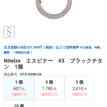
注文金額の合計が1,500円（税抜）以上で送料無料
※北海道、沖縄、
離島、一部商品を除く
NiteIze エスビナー #3 ブラックチタ
ン 1個
商品番号
OTS-6398126
1 個
3 個
5 個
607
1,780
2,610
円
円
円
1個607
1個593.3
1個522
円
円
円
10 個