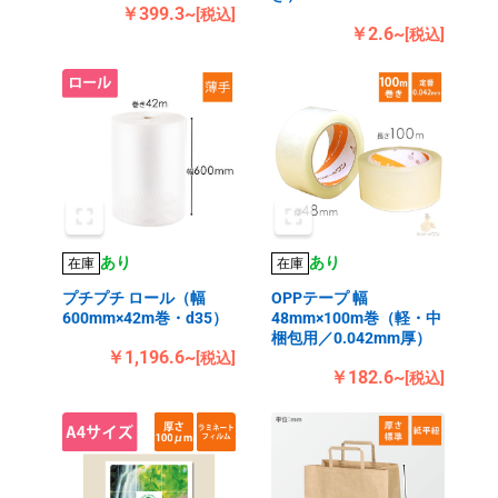
￥399.3~
[税込]
￥2.6~
[税込]
あり
あり
在庫
在庫
プチプチ ロール（幅
OPPテープ 幅
600mm×42m巻・d35）
48mm×100m巻（軽・中
梱包用／0.042mm厚）
￥1,196.6~
[税込]
￥182.6~
[税込]