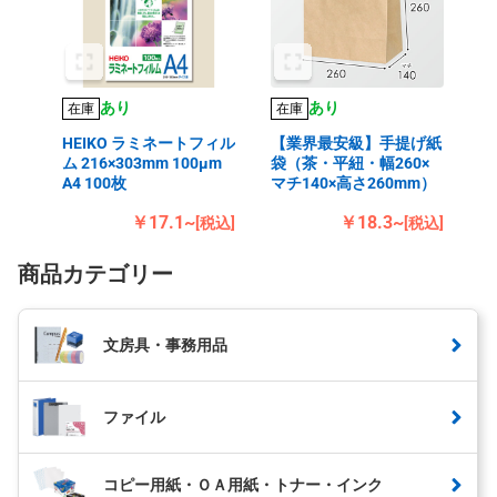
あり
あり
在庫
在庫
HEIKO ラミネートフィル
【業界最安級】手提げ紙
ム 216×303mm 100μm
袋（茶・平紐・幅260×
A4 100枚
マチ140×高さ260mm）
￥17.1~
￥18.3~
[税込]
[税込]
商品カテゴリー
文房具・事務用品
ファイル
コピー用紙・ＯＡ用紙・トナー・インク