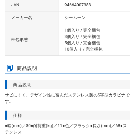
JAN
94664007383
メーカー名
シームーン
1個入り
/ 完全梱包
3個入り
/ 完全梱包
梱包形態
5個入り
/ 完全梱包
10個入り
/ 完全梱包
商品説明
商品説明
サビにくく、デザイン性に富んだステンレス製のS字型カラビナで
す。
仕様
●幅(mm)／30●耐荷重(kg)／11●色／ブラック●長さ(mm)／68●ス
テンレス