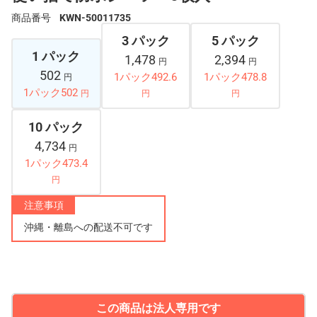
商品番号
KWN-50011735
3 パック
5 パック
1 パック
1,478
2,394
円
円
502
1パック492.6
1パック478.8
円
1パック502
円
円
円
10 パック
4,734
円
1パック473.4
円
注意事項
沖縄・離島への配送不可です
この商品は法人専用です