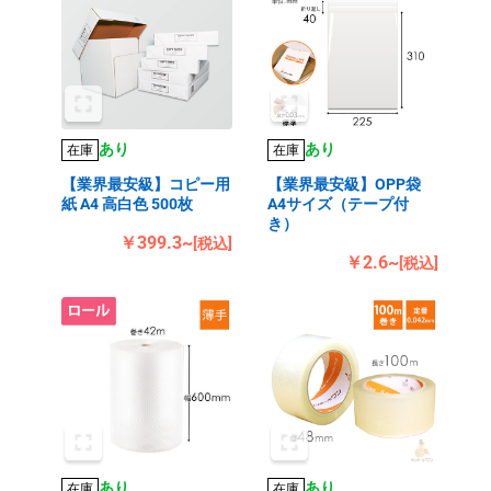
あり
あり
在庫
在庫
【業界最安級】コピー用
【業界最安級】OPP袋
紙 A4 高白色 500枚
A4サイズ（テープ付
き）
￥399.3~
[税込]
￥2.6~
[税込]
あり
あり
在庫
在庫