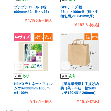
プチプチ ロール（幅
OPPテープ 幅
600mm×42m巻・d35）
48mm×100m巻（軽・中
梱包用／0.042mm厚）
￥1,196.6~
[税込]
￥182.6~
[税込]
あり
あり
在庫
在庫
HEIKO ラミネートフィル
【業界最安級】手提げ紙
ム 216×303mm 100μm
袋（茶・平紐・幅260×
A4 100枚
マチ140×高さ260mm）
￥17.1~
￥18.3~
[税込]
[税込]