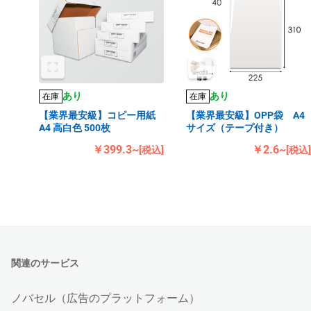
あり
あり
在庫
在庫
【業界最安級】コピー用紙
【業界最安級】OPP袋 A4
A4 高白色 500枚
サイズ（テープ付き）
￥399.3~
￥2.6~
[税込]
[税込]
関連のサービス
ノバセル（広告のプラットフォーム）