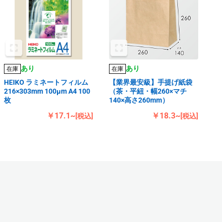
あり
あり
在庫
在庫
HEIKO ラミネートフィルム
【業界最安級】手提げ紙袋
216×303mm 100μm A4 100
（茶・平紐・幅260×マチ
枚
140×高さ260mm）
￥17.1~
￥18.3~
[税込]
[税込]