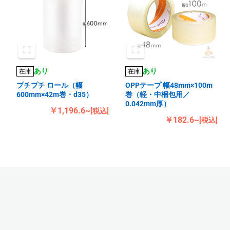
あり
あり
在庫
在庫
プチプチ ロール（幅
OPPテープ 幅48mm×100m
600mm×42m巻・d35）
巻（軽・中梱包用／
0.042mm厚）
￥1,196.6~
[税込]
￥182.6~
[税込]