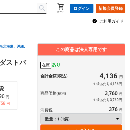
ログイン
新規会員登録
カート
ご利用ガイド
※北海道、沖縄、
この商品は法人専用です
ダストバ
あり
在庫
4,136
合計金額(税込)
１袋あたり4,136円
 袋
3,760
商品価格
(税別)
790
円
１袋あたり3,760円
758
円
376
消費税