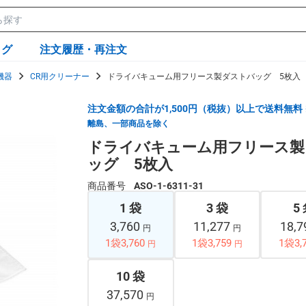
ログ
注文履歴・再注文
機器
CR用クリーナー
ドライバキューム用フリース製ダストバッグ 5枚入
注文金額の合計が1,500円（税抜）以上で送料無料
離島、一部商品を除く
ドライバキューム用フリース製
ッグ 5枚入
商品番号
ASO-1-6311-31
1 袋
3 袋
5
3,760
11,277
18,
円
円
1袋3,760
1袋3,759
1袋3,
円
円
10 袋
37,570
円