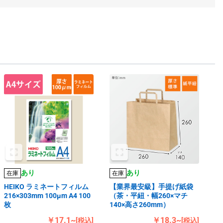
あり
あり
在庫
在庫
HEIKO ラミネートフィルム
【業界最安級】手提げ紙袋
216×303mm 100μm A4 100
（茶・平紐・幅260×マチ
枚
140×高さ260mm）
￥17.1~
￥18.3~
[税込]
[税込]