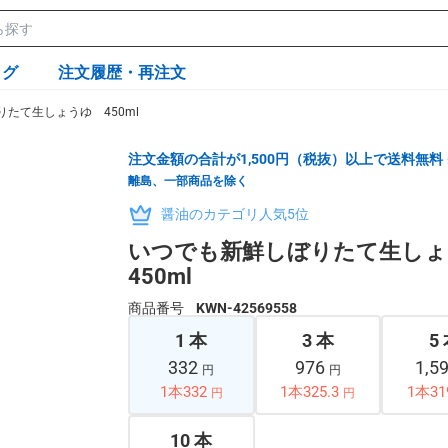
ログ
注文履歴・再注文
たて生しょうゆ 450ml
注文金額の合計が1,500円（税抜）以上で送料無料
離島、一部商品を除く
醤油のカテゴリ人気5位
いつでも新鮮しぼりたて生し
450ml
商品番号
KWN-42569558
1 本
3 本
5
332
976
1,5
円
円
1本332
1本325.3
1本31
円
円
10 本