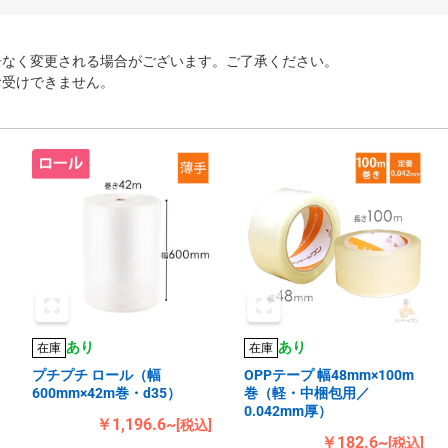
告なく変更される場合がございます。ご了承ください。
お受けできません。
あり
あり
在庫
在庫
プチプチ ロール（幅
OPPテープ 幅48mm×100m
600mm×42m巻・d35）
巻（軽・中梱包用／
0.042mm厚）
￥1,196.6~
[税込]
￥182.6~
[税込]