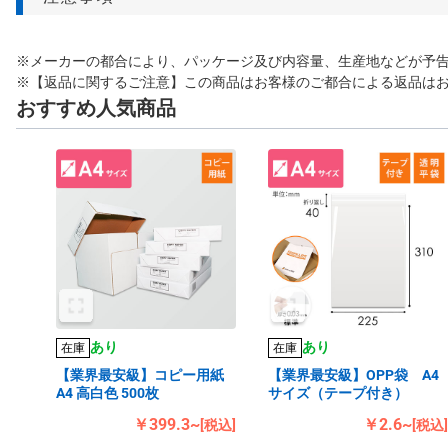
※メーカーの都合により、パッケージ及び内容量、生産地などが予
※【返品に関するご注意】この商品はお客様のご都合による返品は
おすすめ人気商品
あり
あり
在庫
在庫
【業界最安級】コピー用紙
【業界最安級】OPP袋 A4
A4 高白色 500枚
サイズ（テープ付き）
￥399.3~
￥2.6~
[税込]
[税込]