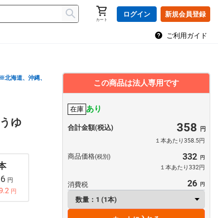
ログイン
新規会員登録
カート
ご利用ガイド
※北海道、沖縄、
この商品は法人専用です
あり
在庫
ょうゆ
358
合計金額(税込)
１本あたり358.5円
332
商品価格
(税別)
 本
１本あたり332円
96
円
26
消費税
9.2
円