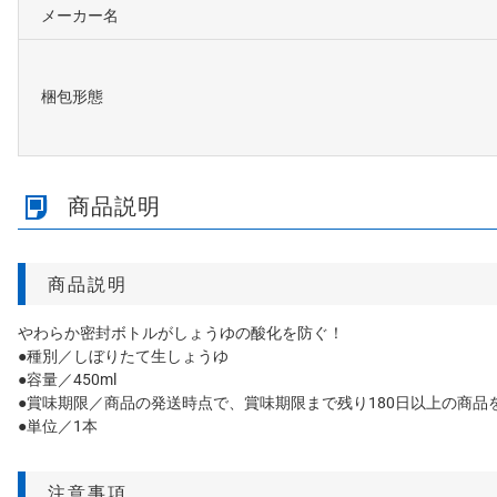
メーカー名
梱包形態
商品説明
商品説明
やわらか密封ボトルがしょうゆの酸化を防ぐ！
●種別／しぼりたて生しょうゆ
●容量／450ml
●賞味期限／商品の発送時点で、賞味期限まで残り180日以上の商品
●単位／1本
注意事項