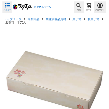
ビジネスモール
メニュー
検索
カート
アカウント
トップページ
店舗用品
業種別食品資材
菓子箱
和菓子箱
迎春箱 干支大