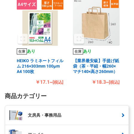
あり
あり
在庫
在庫
HEIKO ラミネートフィル
【業界最安級】手提げ紙
ム 216×303mm 100μm
袋（茶・平紐・幅260×
A4 100枚
マチ140×高さ260mm）
￥17.1~
￥18.3~
[税込]
[税込]
商品カテゴリー
文房具・事務用品