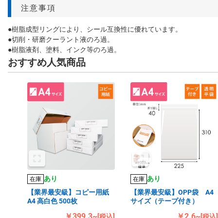
注意事項
●樹脂成型リングにより、シール互換性に優れています。
●切削・研磨クーラント液のろ過。
●樹脂液剤、塗料、インク等のろ過。
おすすめ人気商品
あり
あり
在庫
在庫
【業界最安級】コピー用紙
【業界最安級】OPP袋 A4
A4 高白色 500枚
サイズ（テープ付き）
￥399.3~
￥2.6~
[税込]
[税込]