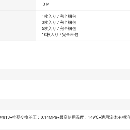
３Ｍ
1枚入り
/ 完全梱包
3枚入り
/ 完全梱包
5枚入り
/ 完全梱包
10枚入り
/ 完全梱包
×813●推奨交換差圧：0.14MPa●最高使用温度：149℃●適用流体:有機溶剤系