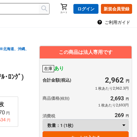
ログイン
新規会員登録
カート
ご利用ガイド
※北海道、沖縄、
この商品は法人専用です
あり
在庫
ﾃﾙ･ﾛﾝｸﾞ)
2,962
合計金額(税込)
１枚あたり2,962.3円
2,693
商品価格
(税別)
 枚
１枚あたり2,693円
170
円
269
消費税
634
円