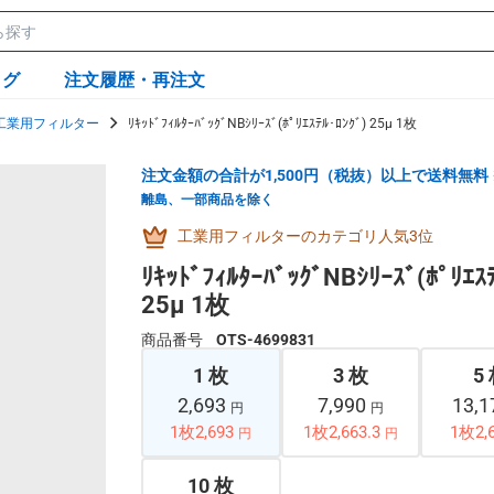
ログ
注文履歴・再注文
工業用フィルター
ﾘｷｯﾄﾞﾌｨﾙﾀｰﾊﾞｯｸﾞNBｼﾘｰｽﾞ(ﾎﾟﾘｴｽﾃﾙ･ﾛﾝｸﾞ) 25μ 1枚
注文金額の合計が1,500円（税抜）以上で送料無料
離島、一部商品を除く
工業用フィルターのカテゴリ人気3位
ﾘｷｯﾄﾞﾌｨﾙﾀｰﾊﾞｯｸﾞNBｼﾘｰｽﾞ(ﾎﾟﾘｴｽ
25μ 1枚
商品番号
OTS-4699831
1 枚
3 枚
5
2,693
7,990
13,
円
円
1枚2,693
1枚2,663.3
1枚2,
円
円
10 枚