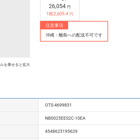
26,054
円
1枚2,605.4
円
注意事項
沖縄・離島への配送不可です
ルを乗せると拡大
OTS-4699831
NB0025EES2C-10EA
4548623195629