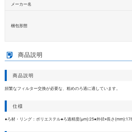
メーカー名
梱包形態
商品説明
商品説明
頻繁なフィルター交換が必要な、粗めのろ過に適しています。
仕様
●ろ材・リング：ポリエステル●ろ過精度(μm):25●外径×長さ(mm):178