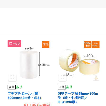
あり
あり
在庫
在庫
プチプチ ロール（幅
OPPテープ 幅48mm×100m
600mm×42m巻・d35）
巻（軽・中梱包用／
0.042mm厚）
￥1,196.6~
[税込]