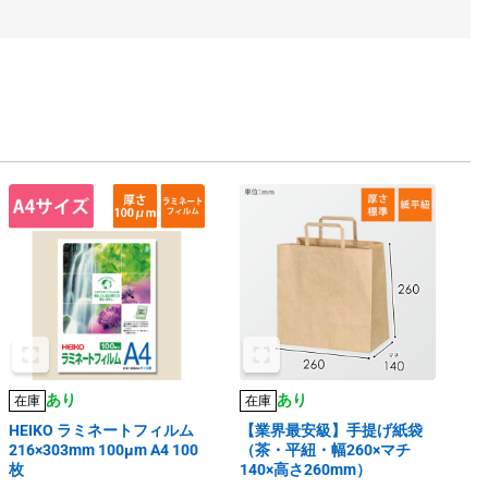
あり
あり
在庫
在庫
HEIKO ラミネートフィルム
【業界最安級】手提げ紙袋
216×303mm 100μm A4 100
（茶・平紐・幅260×マチ
枚
140×高さ260mm）