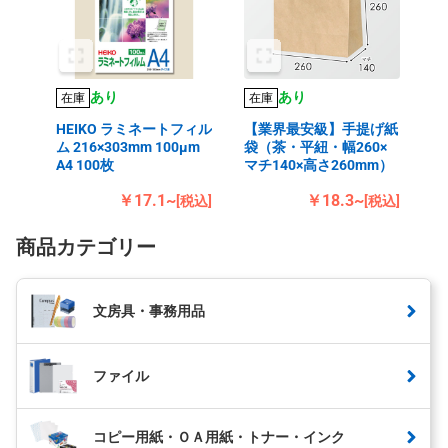
あり
あり
在庫
在庫
HEIKO ラミネートフィル
【業界最安級】手提げ紙
ム 216×303mm 100μm
袋（茶・平紐・幅260×
A4 100枚
マチ140×高さ260mm）
￥17.1~
￥18.3~
[税込]
[税込]
商品カテゴリー
文房具・事務用品
ファイル
コピー用紙・ＯＡ用紙・トナー・インク