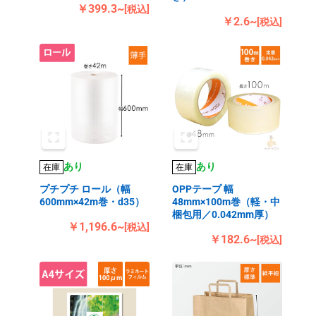
￥399.3~
[税込]
￥2.6~
[税込]
あり
あり
在庫
在庫
プチプチ ロール（幅
OPPテープ 幅
600mm×42m巻・d35）
48mm×100m巻（軽・中
梱包用／0.042mm厚）
￥1,196.6~
[税込]
￥182.6~
[税込]