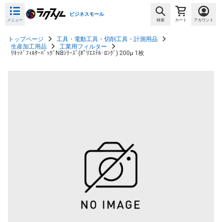
ビジネスモール
メニュー
検索
カート
アカウント
トップページ
工具・電動工具・切削工具・計測用品
生産加工用品
工業用フィルター
ﾘｷｯﾄﾞﾌｨﾙﾀｰﾊﾞｯｸﾞNBｼﾘｰｽﾞ(ﾎﾟﾘｴｽﾃﾙ･ﾛﾝｸﾞ) 200μ 1枚