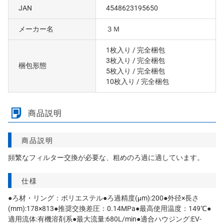
JAN
4548623195650
メーカー名
３Ｍ
1枚入り
/ 完全梱包
3枚入り
/ 完全梱包
梱包形態
5枚入り
/ 完全梱包
10枚入り
/ 完全梱包
商品説明
商品説明
頻繁なフィルター交換が必要な、粗めのろ過に適しています。
仕様
●ろ材・リング：ポリエステル●ろ過精度(μm):200●外径×長さ
(mm):178×813●推奨交換差圧：0.14MPa●最高使用温度：149℃●
適用流体:有機溶剤系●最大流量:680L/min●適合ハウジング:EV-