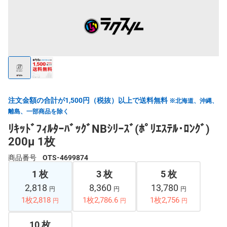
注文金額の合計が1,500円（税抜）以上で送料無料
※北海道、沖縄、
離島、一部商品を除く
ﾘｷｯﾄﾞﾌｨﾙﾀｰﾊﾞｯｸﾞNBｼﾘｰｽﾞ(ﾎﾟﾘｴｽﾃﾙ･ﾛﾝｸﾞ)
200μ 1枚
商品番号
OTS-4699874
1 枚
3 枚
5 枚
2,818
8,360
13,780
円
円
円
1枚2,818
1枚2,786.6
1枚2,756
円
円
円
10 枚