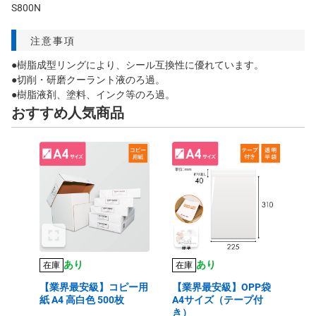
S800N
注意事項
●樹脂成型リングにより、シール互換性に優れています。
●切削・研磨クーラント液のろ過。
●樹脂液剤、塗料、インク等のろ過。
おすすめ人気商品
あり
あり
在庫
在庫
【業界最安級】コピー用
【業界最安級】OPP袋
紙 A4 高白色 500枚
A4サイズ（テープ付
き）