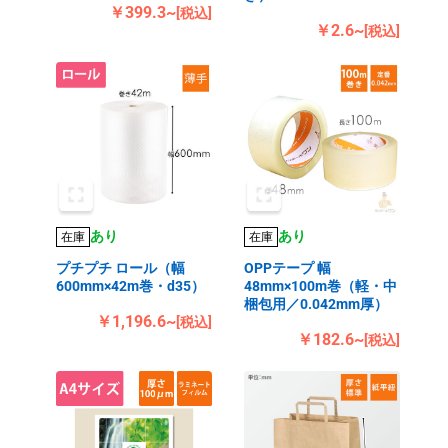
￥399.3~
[税込]
￥2.6~
[税込]
あり
あり
在庫
在庫
プチプチ ロール（幅
OPPテープ 幅
600mm×42m巻・d35）
48mm×100m巻（軽・中
梱包用／0.042mm厚）
￥1,196.6~
[税込]
￥182.6~
[税込]