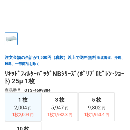
注文金額の合計が1,500円（税抜）以上で送料無料
※北海道、沖縄、
離島、一部商品を除く
ﾘｷｯﾄﾞﾌｨﾙﾀｰﾊﾞｯｸﾞNBｼﾘｰｽﾞ(ﾎﾟﾘﾌﾟﾛﾋﾟﾚﾝ･ｼｮｰ
ﾄ) 25μ 1枚
商品番号
OTS-4699884
1 枚
3 枚
5 枚
2,004
5,947
9,802
円
円
円
1枚2,004
1枚1,982.3
1枚1,960.4
円
円
円
10 枚