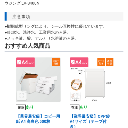
ウジング:EV-S400N
注意事項
●樹脂成型リングにより、シール互換性に優れています。
●冷却水、洗浄水、工業用水のろ過。
●メッキ液、酸、アルカリ水溶液のろ過。
おすすめ人気商品
あり
あり
在庫
在庫
【業界最安級】コピー用
【業界最安級】OPP袋
紙 A4 高白色 500枚
A4サイズ（テープ付
き）