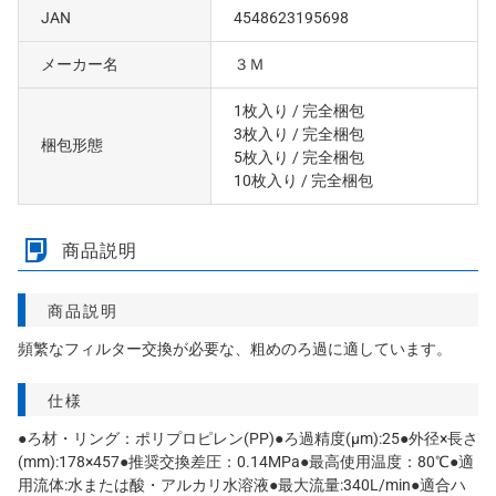
JAN
4548623195698
メーカー名
３Ｍ
1枚入り
/ 完全梱包
3枚入り
/ 完全梱包
梱包形態
5枚入り
/ 完全梱包
10枚入り
/ 完全梱包
商品説明
商品説明
頻繁なフィルター交換が必要な、粗めのろ過に適しています。
仕様
●ろ材・リング：ポリプロピレン(PP)●ろ過精度(μm):25●外径×長さ
(mm):178×457●推奨交換差圧：0.14MPa●最高使用温度：80℃●適
用流体:水または酸・アルカリ水溶液●最大流量:340L/min●適合ハ