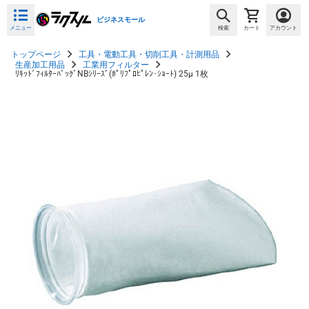
ビジネスモール
メニュー
検索
カート
アカウント
トップページ
工具・電動工具・切削工具・計測用品
生産加工用品
工業用フィルター
ﾘｷｯﾄﾞﾌｨﾙﾀｰﾊﾞｯｸﾞNBｼﾘｰｽﾞ(ﾎﾟﾘﾌﾟﾛﾋﾟﾚﾝ･ｼｮｰﾄ) 25μ 1枚