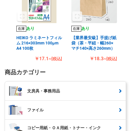
あり
あり
在庫
在庫
HEIKO ラミネートフィル
【業界最安級】手提げ紙
ム 216×303mm 100μm
袋（茶・平紐・幅260×
A4 100枚
マチ140×高さ260mm）
￥17.1~
￥18.3~
[税込]
[税込]
商品カテゴリー
文房具・事務用品
ファイル
コピー用紙・ＯＡ用紙・トナー・インク