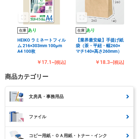
あり
あり
在庫
在庫
HEIKO ラミネートフィル
【業界最安級】手提げ紙
ム 216×303mm 100μm
袋（茶・平紐・幅260×
A4 100枚
マチ140×高さ260mm）
￥17.1~
￥18.3~
[税込]
[税込]
商品カテゴリー
文房具・事務用品
ファイル
コピー用紙・ＯＡ用紙・トナー・インク