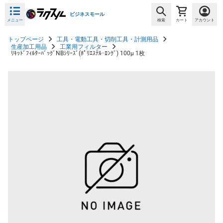
ビジネスモール
メニュー
検索
カート
アカウント
トップページ
工具・電動工具・切削工具・計測用品
生産加工用品
工業用フィルター
ﾘｷｯﾄﾞﾌｨﾙﾀｰﾊﾞｯｸﾞNBｼﾘｰｽﾞ(ﾎﾟﾘｴｽﾃﾙ･ﾛﾝｸﾞ) 100μ 1枚