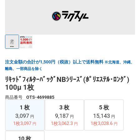
注文金額の合計が1,500円（税抜）以上で送料無料
※北海道、沖縄、
離島、一部商品を除く
ﾘｷｯﾄﾞﾌｨﾙﾀｰﾊﾞｯｸﾞNBｼﾘｰｽﾞ(ﾎﾟﾘｴｽﾃﾙ･ﾛﾝｸﾞ)
100μ 1枚
商品番号
OTS-4699885
1 枚
3 枚
5 枚
3,097
9,187
15,143
円
円
円
1枚3,097
1枚3,062.3
1枚3,028.6
円
円
円
10 枚