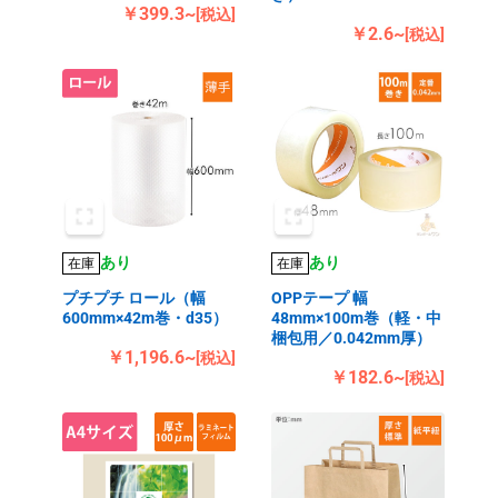
￥399.3~
[税込]
￥2.6~
[税込]
あり
あり
在庫
在庫
プチプチ ロール（幅
OPPテープ 幅
600mm×42m巻・d35）
48mm×100m巻（軽・中
梱包用／0.042mm厚）
￥1,196.6~
[税込]
￥182.6~
[税込]