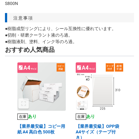
S800N
注意事項
●樹脂成型リングにより、シール互換性に優れています。
●切削・研磨クーラント液のろ過。
●樹脂液剤、塗料、インク等のろ過。
おすすめ人気商品
あり
あり
在庫
在庫
【業界最安級】コピー用
【業界最安級】OPP袋
紙 A4 高白色 500枚
A4サイズ（テープ付
き）