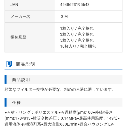
JAN
4548623195643
メーカー名
３Ｍ
1枚入り
/ 完全梱包
3枚入り
/ 完全梱包
梱包形態
5枚入り
/ 完全梱包
10枚入り
/ 完全梱包
商品説明
商品説明
頻繁なフィルター交換が必要な、粗めのろ過に適しています。
仕様
●ろ材・リング：ポリエステル●ろ過精度(μm):100●外径×長さ
(mm):178×813●推奨交換差圧：0.14MPa●最高使用温度：149℃●
適用流体:有機溶剤系●最大流量:680L/min●適合ハウジング:EV-