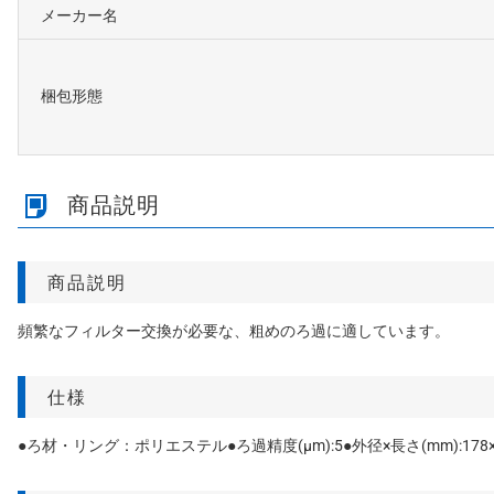
メーカー名
梱包形態
商品説明
商品説明
頻繁なフィルター交換が必要な、粗めのろ過に適しています。
仕様
●ろ材・リング：ポリエステル●ろ過精度(μm):5●外径×長さ(mm):178×