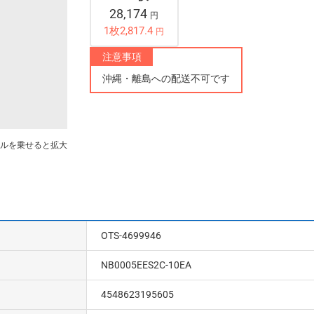
28,174
円
1枚2,817.4
円
注意事項
沖縄・離島への配送不可です
ルを乗せると拡大
OTS-4699946
NB0005EES2C-10EA
4548623195605