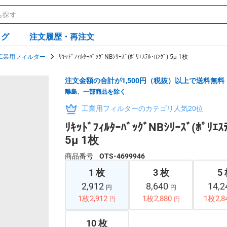
ログ
注文履歴・再注文
工業用フィルター
ﾘｷｯﾄﾞﾌｨﾙﾀｰﾊﾞｯｸﾞNBｼﾘｰｽﾞ(ﾎﾟﾘｴｽﾃﾙ･ﾛﾝｸﾞ) 5μ 1枚
注文金額の合計が1,500円（税抜）以上で送料無料
離島、一部商品を除く
工業用フィルターのカテゴリ人気20位
ﾘｷｯﾄﾞﾌｨﾙﾀｰﾊﾞｯｸﾞNBｼﾘｰｽﾞ(ﾎﾟﾘｴｽ
5μ 1枚
商品番号
OTS-4699946
1 枚
3 枚
5
2,912
8,640
14,
円
円
1枚2,912
1枚2,880
1枚2,8
円
円
10 枚