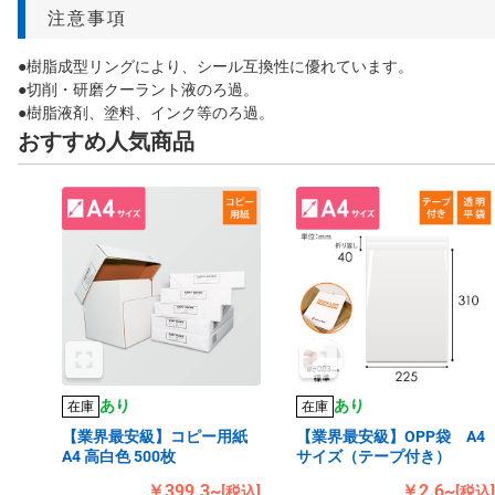
注意事項
●樹脂成型リングにより、シール互換性に優れています。
●切削・研磨クーラント液のろ過。
●樹脂液剤、塗料、インク等のろ過。
おすすめ人気商品
あり
あり
在庫
在庫
【業界最安級】コピー用紙
【業界最安級】OPP袋 A4
A4 高白色 500枚
サイズ（テープ付き）
￥399.3~
￥2.6~
[税込]
[税込]