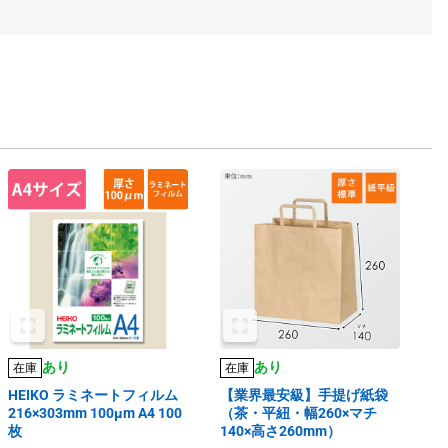
あり
あり
在庫
在庫
HEIKO ラミネートフィルム
【業界最安級】手提げ紙袋
216×303mm 100μm A4 100
（茶・平紐・幅260×マチ
枚
140×高さ260mm）