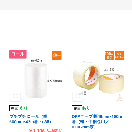
あり
あり
在庫
在庫
プチプチ ロール（幅
OPPテープ 幅48mm×100m
600mm×42m巻・d35）
巻（軽・中梱包用／
0.042mm厚）
￥1,196.6~
[税込]