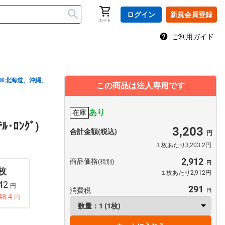
ログイン
新規会員登録
カート
ご利用ガイド
※北海道、沖縄、
この商品は法人専用です
あり
在庫
ﾃﾙ･ﾛﾝｸﾞ)
3,203
合計金額(税込)
１枚あたり3,203.2円
2,912
商品価格
(税別)
 枚
１枚あたり2,912円
242
円
291
消費税
48.4
円