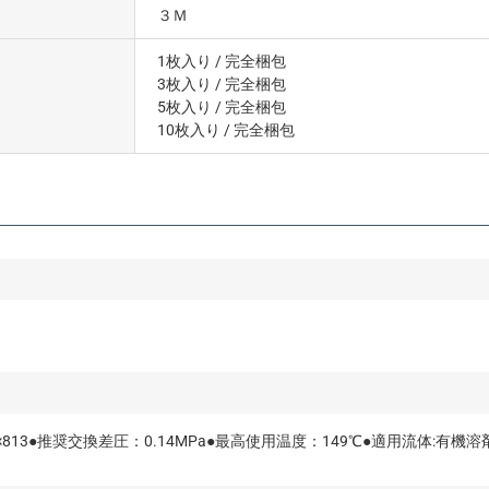
３Ｍ
1枚入り
/ 完全梱包
3枚入り
/ 完全梱包
5枚入り
/ 完全梱包
10枚入り
/ 完全梱包
813●推奨交換差圧：0.14MPa●最高使用温度：149℃●適用流体:有機溶剤系●