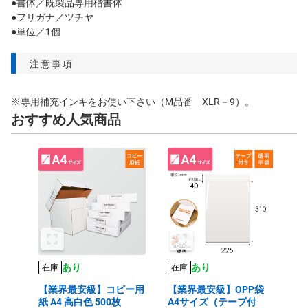
●書体／既製品専用楷書体
●フリガナ／ツチヤ
●単位／1個
注意事項
※専用補充インキをお使い下さい（M品番 XLR－9）。
おすすめ人気商品
あり
あり
在庫
在庫
【業界最安級】コピー用
【業界最安級】OPP袋
紙 A4 高白色 500枚
A4サイズ（テープ付