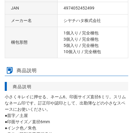
JAN
4974052452499
メーカー名
シヤチハタ株式会社
1個入り
/ 完全梱包
3個入り
/ 完全梱包
梱包形態
5個入り
/ 完全梱包
10個入り
/ 完全梱包
商品説明
商品説明
小さくキレイに押せる、ネーム6。印面サイズ直径6ミリ。スリム
なネーム印です。訂正印や認印として、出勤簿などの小さなスペ
ースにお使いください。
●苗字／土屋
●印面サイズ／直径6mm
●インク色／朱色