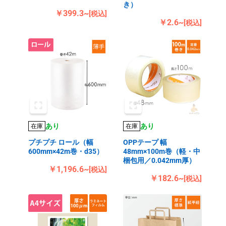
き）
￥399.3~
[税込]
￥2.6~
[税込]
あり
あり
在庫
在庫
プチプチ ロール（幅
OPPテープ 幅
600mm×42m巻・d35）
48mm×100m巻（軽・中
梱包用／0.042mm厚）
￥1,196.6~
[税込]
￥182.6~
[税込]