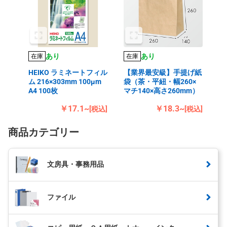
あり
あり
在庫
在庫
HEIKO ラミネートフィル
【業界最安級】手提げ紙
ム 216×303mm 100μm
袋（茶・平紐・幅260×
A4 100枚
マチ140×高さ260mm）
￥17.1~
￥18.3~
[税込]
[税込]
商品カテゴリー
文房具・事務用品
ファイル