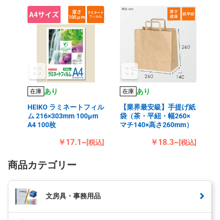
あり
あり
在庫
在庫
HEIKO ラミネートフィル
【業界最安級】手提げ紙
ム 216×303mm 100μm
袋（茶・平紐・幅260×
A4 100枚
マチ140×高さ260mm）
￥17.1~
￥18.3~
[税込]
[税込]
商品カテゴリー
文房具・事務用品