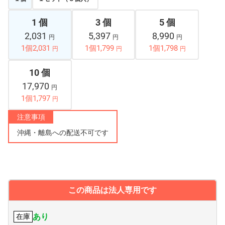
1 個
3 個
5 個
2,031
5,397
8,990
円
円
円
1個2,031
1個1,799
1個1,798
円
円
円
10 個
17,970
円
1個1,797
円
注意事項
沖縄・離島への配送不可です
この商品は法人専用です
あり
在庫