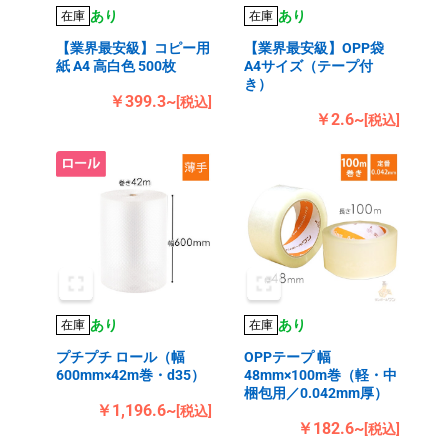
あり
あり
在庫
在庫
【業界最安級】コピー用
【業界最安級】OPP袋
紙 A4 高白色 500枚
A4サイズ（テープ付
き）
￥399.3~
[税込]
￥2.6~
[税込]
あり
あり
在庫
在庫
プチプチ ロール（幅
OPPテープ 幅
600mm×42m巻・d35）
48mm×100m巻（軽・中
梱包用／0.042mm厚）
￥1,196.6~
[税込]
￥182.6~
[税込]