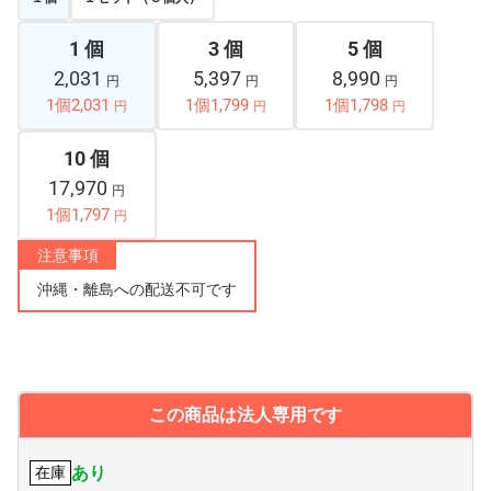
1 個
3 個
5 個
2,031
5,397
8,990
円
円
円
1個2,031
1個1,799
1個1,798
円
円
円
10 個
17,970
円
1個1,797
円
注意事項
沖縄・離島への配送不可です
この商品は法人専用です
あり
在庫