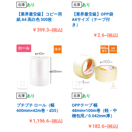
あり
あり
在庫
在庫
【業界最安級】コピー用
【業界最安級】OPP袋
紙 A4 高白色 500枚
A4サイズ（テープ付
き）
￥399.3~
[税込]
￥2.6~
[税込]
あり
あり
在庫
在庫
プチプチ ロール（幅
OPPテープ 幅
600mm×42m巻・d35）
48mm×100m巻（軽・中
梱包用／0.042mm厚）
￥1,196.6~
[税込]
￥182.6~
[税込]