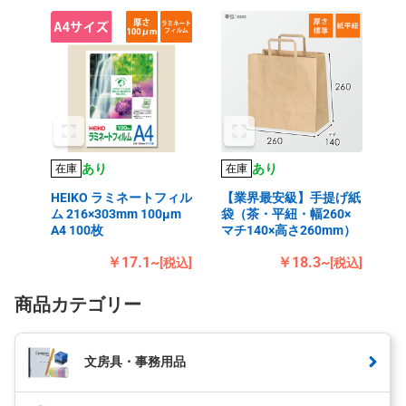
あり
あり
在庫
在庫
HEIKO ラミネートフィル
【業界最安級】手提げ紙
ム 216×303mm 100μm
袋（茶・平紐・幅260×
A4 100枚
マチ140×高さ260mm）
￥17.1~
￥18.3~
[税込]
[税込]
商品カテゴリー
文房具・事務用品