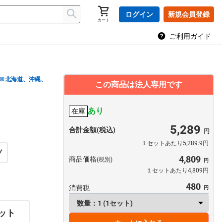
ログイン
新規会員登録
カート
ご利用ガイド
※北海道、沖縄、
この商品は法人専用です
あり
在庫
5,289
合計金額(税込)
１セットあたり5,289.9円
ブ
4,809
商品価格
(税別)
１セットあたり4,809円
480
消費税
セット