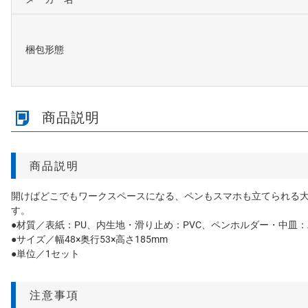
梱包形態
商品説明
商品説明
開けばどこでもワークスペースになる、ペンもスマホも立てられる
す。
●材質／表紙：PU、内生地・滑り止め：PVC、ペンホルダー・中皿：A
●サイズ／幅48×奥行53×高さ185mm
●単位／1セット
注意事項