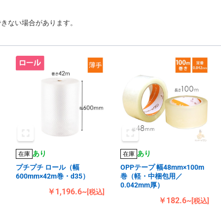
できない場合があります。
あり
あり
在庫
在庫
プチプチ ロール（幅
OPPテープ 幅48mm×100m
600mm×42m巻・d35）
巻（軽・中梱包用／
0.042mm厚）
￥1,196.6~
[税込]
￥182.6~
[税込]