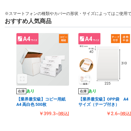
※スマートフォンの種類やカバーの形状・サイズによってはご使用
おすすめ人気商品
あり
あり
在庫
在庫
【業界最安級】コピー用紙
【業界最安級】OPP袋 A4
A4 高白色 500枚
サイズ（テープ付き）
￥399.3~
￥2.6~
[税込]
[税込]