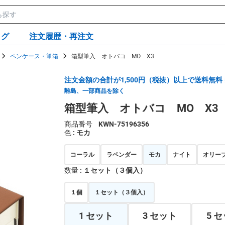
ログ
注文履歴・再注文
ペンケース・筆箱
箱型筆入 オトバコ MO X3
注文金額の合計が1,500円（税抜）以上で送料無料
離島、一部商品を除く
箱型筆入 オトバコ MO X3
商品番号
KWN-75196356
色
: モカ
コーラル
ラベンダー
モカ
ナイト
オリー
数量
: １セット（３個入）
１個
１セット（３個入）
1 セット
3 セット
5 