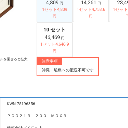
4,809
14,261
23,
円
円
1セット4,809
1セット4,753.6
1セット4
円
円
10 セット
46,469
円
1セット4,646.9
円
ルを乗せると拡大
注意事項
沖縄・離島への配送不可です
KWN-75196356
ＰＣＯ２１３－２００－ＭＯＸ３
株式会社パイロット