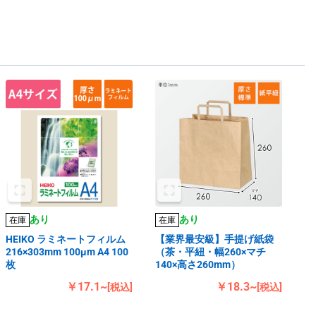
あり
あり
在庫
在庫
HEIKO ラミネートフィルム
【業界最安級】手提げ紙袋
216×303mm 100μm A4 100
（茶・平紐・幅260×マチ
枚
140×高さ260mm）
￥17.1~
￥18.3~
[税込]
[税込]