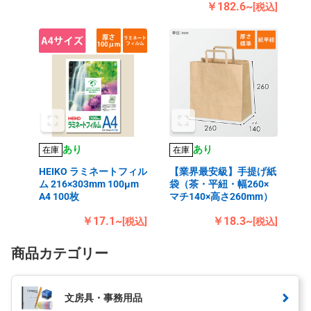
￥182.6~
[税込]
あり
あり
在庫
在庫
HEIKO ラミネートフィル
【業界最安級】手提げ紙
ム 216×303mm 100μm
袋（茶・平紐・幅260×
A4 100枚
マチ140×高さ260mm）
￥17.1~
￥18.3~
[税込]
[税込]
商品カテゴリー
文房具・事務用品