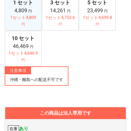
1 セット
3 セット
5 セット
4,809
14,261
23,499
円
円
円
1セット4,809
1セット4,753.6
1セット4,699.8
円
円
円
10 セット
46,469
円
1セット4,646.9
円
注意事項
沖縄・離島への配送不可です
この商品は法人専用です
あり
在庫