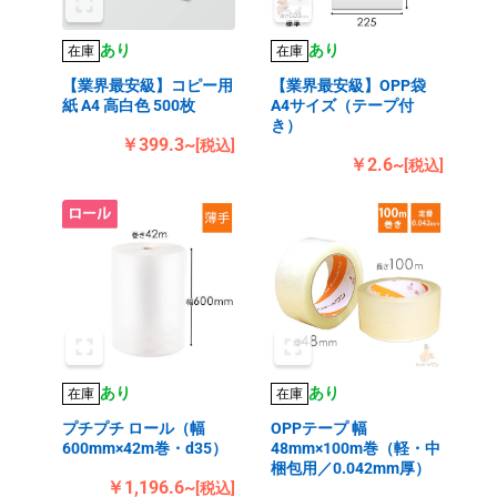
あり
あり
在庫
在庫
【業界最安級】コピー用
【業界最安級】OPP袋
紙 A4 高白色 500枚
A4サイズ（テープ付
き）
￥399.3~
[税込]
￥2.6~
[税込]
あり
あり
在庫
在庫
プチプチ ロール（幅
OPPテープ 幅
600mm×42m巻・d35）
48mm×100m巻（軽・中
梱包用／0.042mm厚）
￥1,196.6~
[税込]