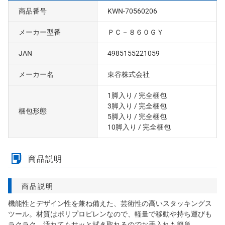
商品番号
KWN-70560206
メーカー型番
ＰＣ－８６０ＧＹ
JAN
4985155221059
メーカー名
東谷株式会社
1脚入り
/ 完全梱包
3脚入り
/ 完全梱包
梱包形態
5脚入り
/ 完全梱包
10脚入り
/ 完全梱包
商品説明
商品説明
機能性とデザイン性を兼ね備えた、芸術性の高いスタッキングス
ツール。材質はポリプロピレンなので、軽量で移動や持ち運びも
ラクラク。汚れてもサッと拭き取れるのでお手入れも簡単。