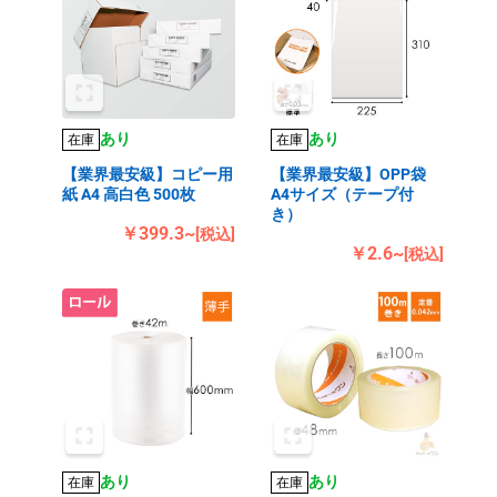
あり
あり
在庫
在庫
【業界最安級】コピー用
【業界最安級】OPP袋
紙 A4 高白色 500枚
A4サイズ（テープ付
き）
￥399.3~
[税込]
￥2.6~
[税込]
あり
あり
在庫
在庫