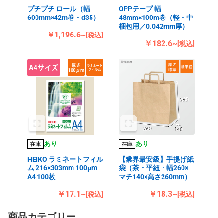
プチプチ ロール（幅
OPPテープ 幅
600mm×42m巻・d35）
48mm×100m巻（軽・中
梱包用／0.042mm厚）
￥1,196.6~
[税込]
￥182.6~
[税込]
あり
あり
在庫
在庫
HEIKO ラミネートフィル
【業界最安級】手提げ紙
ム 216×303mm 100μm
袋（茶・平紐・幅260×
A4 100枚
マチ140×高さ260mm）
￥17.1~
￥18.3~
[税込]
[税込]
商品カテゴリー