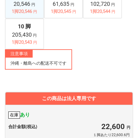
20,546
61,635
102,720
円
円
円
1脚20,546
1脚20,545
1脚20,544
円
円
円
10 脚
205,430
円
1脚20,543
円
注意事項
沖縄・離島への配送不可です
この商品は法人専用です
あり
在庫
22,600
合計金額(税込)
１脚あたり22,600.6円