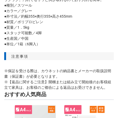
●種別／スツール
●カラー／グレー
●外寸法／約幅355×奥行355×高さ455mm
●材質／ポリプロピレン
●質量／1．5kg
●スタック可能数／4脚
●生産国／中国
●単位／1箱（6脚入）
注意事項
※保証を受ける際は、カウネットの納品書とメーカーの取扱説明
書（保証書）が必要となります。
※【返品に関するご注意】開梱または組み立て開始後のお客様組
立て家具は、お客様のご都合による返品はお受けできません。
おすすめ人気商品