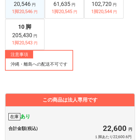
20,546
61,635
102,720
円
円
円
1脚20,546
1脚20,545
1脚20,544
円
円
円
10 脚
205,430
円
1脚20,543
円
注意事項
沖縄・離島への配送不可です
この商品は法人専用です
あり
在庫
22,600
合計金額(税込)
１脚あたり22,600.6円