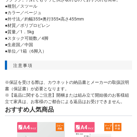
●種別／スツール
●カラー／ベージュ
●外寸法／約幅355×奥行355×高さ455mm
●材質／ポリプロピレン
●質量／1．5kg
●スタック可能数／4脚
●生産国／中国
●単位／1箱（6脚入）
注意事項
※保証を受ける際は、カウネットの納品書とメーカーの取扱説明
書（保証書）が必要となります。
※【返品に関するご注意】開梱または組み立て開始後のお客様組
立て家具は、お客様のご都合による返品はお受けできません。
おすすめ人気商品