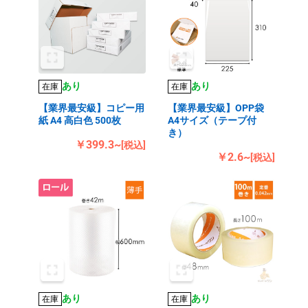
あり
あり
在庫
在庫
【業界最安級】コピー用
【業界最安級】OPP袋
紙 A4 高白色 500枚
A4サイズ（テープ付
き）
￥399.3~
[税込]
￥2.6~
[税込]
あり
あり
在庫
在庫