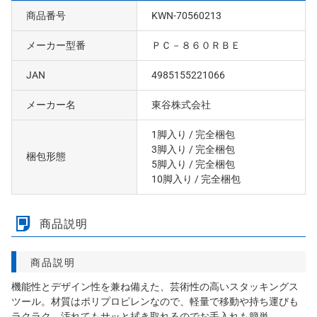
商品番号
KWN-70560213
メーカー型番
ＰＣ－８６０ＲＢＥ
JAN
4985155221066
メーカー名
東谷株式会社
1脚入り
/ 完全梱包
3脚入り
/ 完全梱包
梱包形態
5脚入り
/ 完全梱包
10脚入り
/ 完全梱包
商品説明
商品説明
機能性とデザイン性を兼ね備えた、芸術性の高いスタッキングス
ツール。材質はポリプロピレンなので、軽量で移動や持ち運びも
ラクラク。汚れてもサッと拭き取れるのでお手入れも簡単。