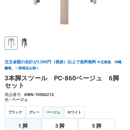
注文金額の合計が1,500円（税抜）以上で送料無料
※北海道、沖縄、
離島、一部商品を除く
3本脚スツール PC-860ベージュ 6脚
セット
商品番号
KWN-70560213
色
: ベージュ
ブラック
グレー
ベージュ
ホワイト
1 脚
3 脚
5 脚