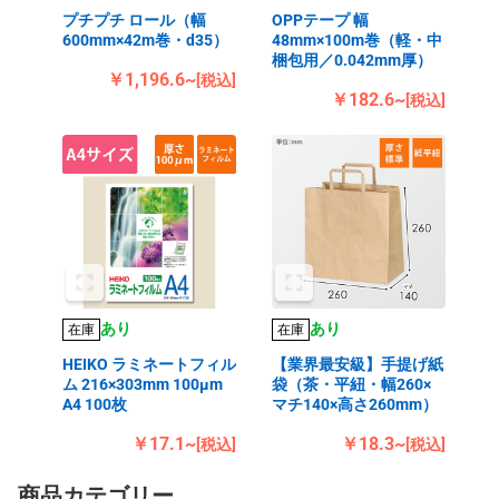
プチプチ ロール（幅
OPPテープ 幅
600mm×42m巻・d35）
48mm×100m巻（軽・中
梱包用／0.042mm厚）
￥1,196.6~
[税込]
￥182.6~
[税込]
あり
あり
在庫
在庫
HEIKO ラミネートフィル
【業界最安級】手提げ紙
ム 216×303mm 100μm
袋（茶・平紐・幅260×
A4 100枚
マチ140×高さ260mm）
￥17.1~
￥18.3~
[税込]
[税込]
商品カテゴリー