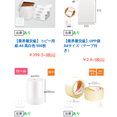
あり
あり
在庫
在庫
【業界最安級】コピー用
【業界最安級】OPP袋
紙 A4 高白色 500枚
A4サイズ（テープ付
き）
￥399.3~
[税込]
￥2.6~
[税込]
あり
あり
在庫
在庫