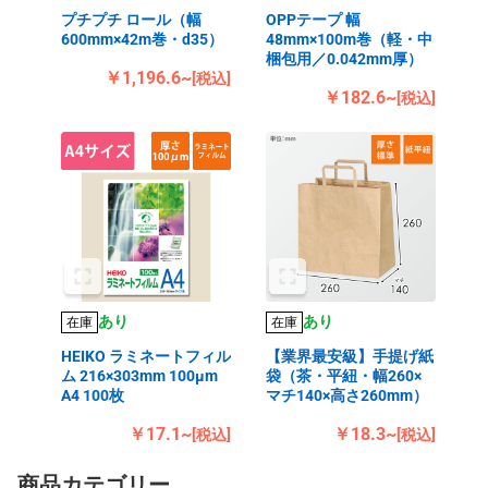
プチプチ ロール（幅
OPPテープ 幅
600mm×42m巻・d35）
48mm×100m巻（軽・中
梱包用／0.042mm厚）
￥1,196.6~
[税込]
￥182.6~
[税込]
あり
あり
在庫
在庫
HEIKO ラミネートフィル
【業界最安級】手提げ紙
ム 216×303mm 100μm
袋（茶・平紐・幅260×
A4 100枚
マチ140×高さ260mm）
￥17.1~
￥18.3~
[税込]
[税込]
商品カテゴリー