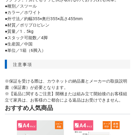
●種別／スツール
●カラー／ホワイト
●外寸法／約幅355×奥行355×高さ455mm
●材質／ポリプロピレン
●質量／1．5kg
●スタック可能数／4脚
●生産国／中国
●単位／1箱（6脚入）
注意事項
※保証を受ける際は、カウネットの納品書とメーカーの取扱説明
書（保証書）が必要となります。
※【返品に関するご注意】開梱または組み立て開始後のお客様組
立て家具は、お客様のご都合による返品はお受けできません。
おすすめ人気商品