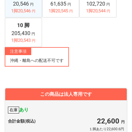
20,546
61,635
102,720
円
円
円
1脚20,546
1脚20,545
1脚20,544
円
円
円
10 脚
205,430
円
1脚20,543
円
注意事項
沖縄・離島への配送不可です
この商品は法人専用です
あり
在庫
22,600
合計金額(税込)
１脚あたり22,600.6円