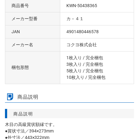
商品番号
KWN-50438365
メーカー型番
カ－４１
JAN
4901480446578
メーカー名
コクヨ株式会社
1枚入り
/ 完全梱包
3枚入り
/ 完全梱包
梱包形態
5枚入り
/ 完全梱包
10枚入り
/ 完全梱包
商品説明
商品説明
木目の高級賞状額縁です。
●賞状寸法／394×273mm
●外寸法／443×322mm