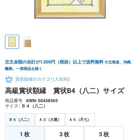
注文金額の合計が1,500円（税抜）以上で送料無料
※北海道、沖縄、
離島、一部商品を除く
賞状額縁のカテゴリ人気9位
高級賞状額縁 賞状B4（八二）サイズ
商品番号
KWN-50438365
サイズ
: Ｂ４（八二）
Ｂ４（八二）
Ａ３（大賞）
Ａ４（尺七）
1 枚
3 枚
5 枚