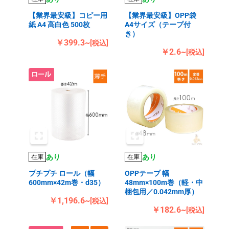
【業界最安級】コピー用
【業界最安級】OPP袋
紙 A4 高白色 500枚
A4サイズ（テープ付
き）
￥399.3~
[税込]
￥2.6~
[税込]
あり
あり
在庫
在庫
プチプチ ロール（幅
OPPテープ 幅
600mm×42m巻・d35）
48mm×100m巻（軽・中
梱包用／0.042mm厚）
￥1,196.6~
[税込]
￥182.6~
[税込]