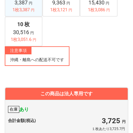
3,387
9,363
15,430
円
円
円
1枚3,387
1枚3,121
1枚3,086
円
円
円
10 枚
30,516
円
1枚3,051.6
円
注意事項
沖縄・離島への配送不可です
この商品は法人専用です
あり
在庫
3,725
合計金額(税込)
１枚あたり3,725.7円