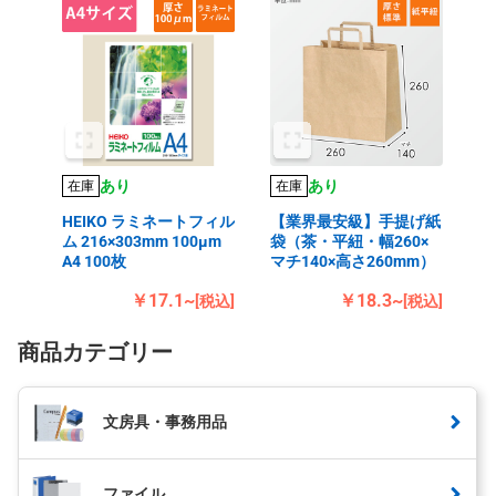
あり
あり
在庫
在庫
HEIKO ラミネートフィル
【業界最安級】手提げ紙
ム 216×303mm 100μm
袋（茶・平紐・幅260×
A4 100枚
マチ140×高さ260mm）
￥17.1~
￥18.3~
[税込]
[税込]
商品カテゴリー
文房具・事務用品
ファイル