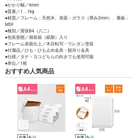
●かかり幅／6mm
●質量／1．1kg
●材質／フレーム：天然木、表面：ガラス（厚み2mm）、裏板：
MDF
●種別／賞状B4（八二）
●包装形態／個装箱（紙製）入り
●フレーム表面仕上／木目転写・ウレタン塗装
●付属品／ひも・ひも止め金具・額吊り金具
●仕様／タテ・ヨコどちらの向きでも使用可能
●単位／1枚
おすすめ人気商品
あり
あり
在庫
在庫