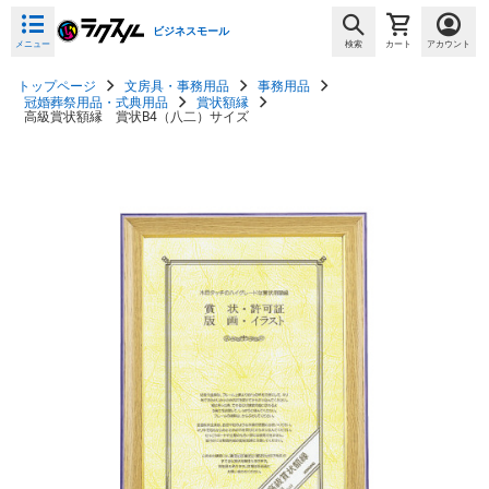
ビジネスモール
メニュー
検索
カート
アカウント
トップページ
文房具・事務用品
事務用品
冠婚葬祭用品・式典用品
賞状額縁
高級賞状額縁 賞状B4（八二）サイズ