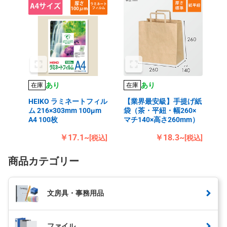
あり
あり
在庫
在庫
HEIKO ラミネートフィル
【業界最安級】手提げ紙
ム 216×303mm 100μm
袋（茶・平紐・幅260×
A4 100枚
マチ140×高さ260mm）
￥17.1~
￥18.3~
[税込]
[税込]
商品カテゴリー
文房具・事務用品
ファイル