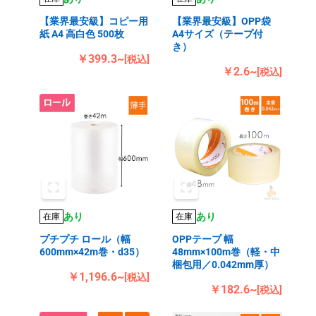
【業界最安級】コピー用
【業界最安級】OPP袋
紙 A4 高白色 500枚
A4サイズ（テープ付
き）
￥399.3~
[税込]
￥2.6~
[税込]
あり
あり
在庫
在庫
プチプチ ロール（幅
OPPテープ 幅
600mm×42m巻・d35）
48mm×100m巻（軽・中
梱包用／0.042mm厚）
￥1,196.6~
[税込]
￥182.6~
[税込]