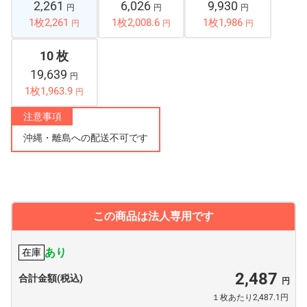
2,261
6,026
9,930
円
円
円
1枚2,261
1枚2,008.6
1枚1,986
円
円
円
10 枚
19,639
円
1枚1,963.9
円
注意事項
沖縄・離島への配送不可です
この商品は法人専用です
あり
在庫
2,487
合計金額(税込)
１枚あたり2,487.1円