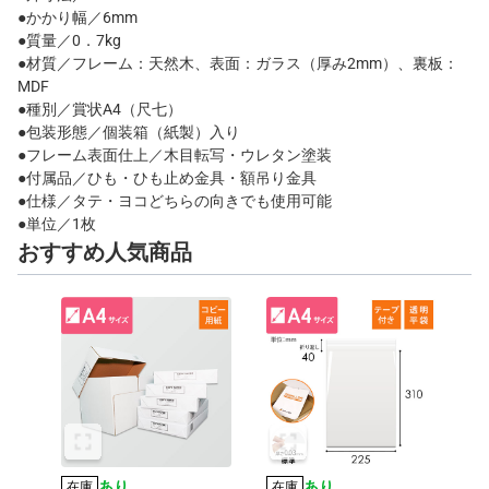
●かかり幅／6mm
●質量／0．7kg
●材質／フレーム：天然木、表面：ガラス（厚み2mm）、裏板：
MDF
●種別／賞状A4（尺七）
●包装形態／個装箱（紙製）入り
●フレーム表面仕上／木目転写・ウレタン塗装
●付属品／ひも・ひも止め金具・額吊り金具
●仕様／タテ・ヨコどちらの向きでも使用可能
●単位／1枚
おすすめ人気商品
あり
あり
在庫
在庫