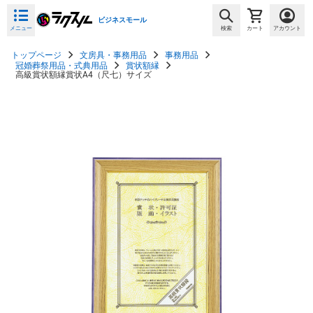
ビジネスモール
メニュー
検索
カート
アカウント
トップページ
文房具・事務用品
事務用品
冠婚葬祭用品・式典用品
賞状額縁
高級賞状額縁賞状A4（尺七）サイズ