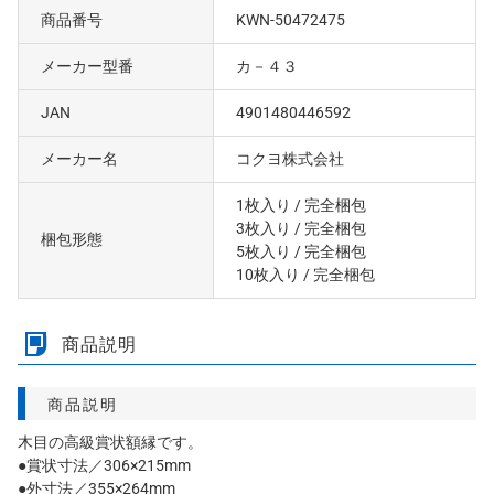
商品番号
KWN-50472475
メーカー型番
カ－４３
JAN
4901480446592
メーカー名
コクヨ株式会社
1枚入り
/ 完全梱包
3枚入り
/ 完全梱包
梱包形態
5枚入り
/ 完全梱包
10枚入り
/ 完全梱包
商品説明
商品説明
木目の高級賞状額縁です。
●賞状寸法／306×215mm
●外寸法／355×264mm