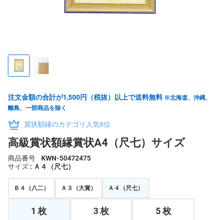
注文金額の合計が1,500円（税抜）以上で送料無料
※北海道、沖縄、
離島、一部商品を除く
賞状額縁のカテゴリ人気6位
高級賞状額縁賞状A4（尺七）サイズ
商品番号
KWN-50472475
サイズ
: Ａ４（尺七）
Ｂ４（八二）
Ａ３（大賞）
Ａ４（尺七）
1 枚
3 枚
5 枚