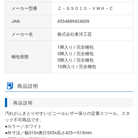
メーカー型番
Ｚ－ＧＳ０１０－ＶＷＨ－Ｃ
JAN
4534889424009
メーカー名
株式会社東洋工芸
1脚入り
/ 完全梱包
3脚入り
/ 完全梱包
梱包形態
5脚入り
/ 完全梱包
10脚入り
/ 完全梱包
商品説明
商品説明
汚れがふきとりやすいビニールレザー張りの定番スツール。スタ
ック不可商品です。
●カラー／ホワイト
●外寸法／幅510×奥行535×高さ425ー515mm