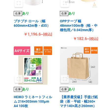
あり
あり
在庫
在庫
プチプチ ロール（幅
OPPテープ 幅
600mm×42m巻・d35）
48mm×100m巻（軽・中
梱包用／0.042mm厚）
￥1,196.6~
[税込]
￥182.6~
[税込]
あり
あり
在庫
在庫
HEIKO ラミネートフィル
【業界最安級】手提げ紙
ム 216×303mm 100μm
袋（茶・平紐・幅260×
A4 100枚
マチ140×高さ260mm）