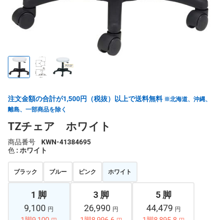
注文金額の合計が1,500円（税抜）以上で送料無料
※北海道、沖縄、
離島、一部商品を除く
TZチェア ホワイト
商品番号
KWN-41384695
色
: ホワイト
ブラック
ブルー
ピンク
ホワイト
1 脚
3 脚
5 脚
9,100
26,990
44,479
円
円
円