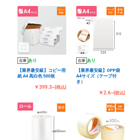
あり
あり
在庫
在庫
【業界最安級】コピー用
【業界最安級】OPP袋
紙 A4 高白色 500枚
A4サイズ（テープ付
き）
￥399.3~
[税込]
￥2.6~
[税込]