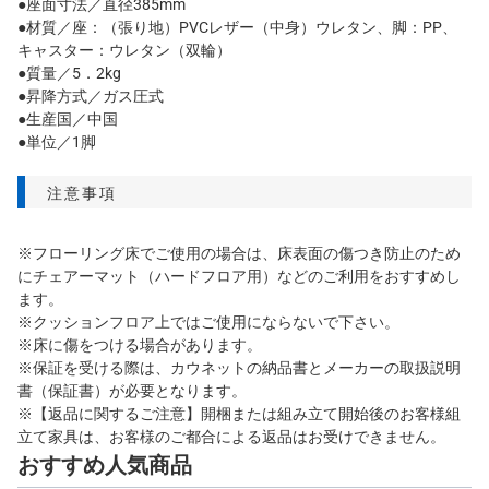
●座面寸法／直径385mm
●材質／座：（張り地）PVCレザー（中身）ウレタン、脚：PP、
キャスター：ウレタン（双輪）
●質量／5．2kg
●昇降方式／ガス圧式
●生産国／中国
●単位／1脚
注意事項
※フローリング床でご使用の場合は、床表面の傷つき防止のため
にチェアーマット（ハードフロア用）などのご利用をおすすめし
ます。
※クッションフロア上ではご使用にならないで下さい。
※床に傷をつける場合があります。
※保証を受ける際は、カウネットの納品書とメーカーの取扱説明
書（保証書）が必要となります。
※【返品に関するご注意】開梱または組み立て開始後のお客様組
立て家具は、お客様のご都合による返品はお受けできません。
おすすめ人気商品