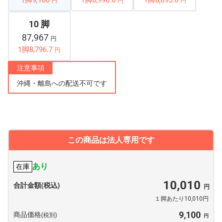
1脚9,100
1脚8,996.6
1脚8,895.8
円
円
円
10 脚
87,967
円
1脚8,796.7
円
注意事項
沖縄・離島への配送不可です
この商品は法人専用です
あり
在庫
10,010
合計金額(税込)
１脚あたり10,010円
9,100
商品価格
(税別)