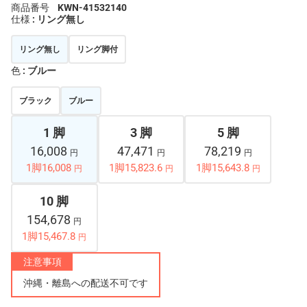
商品番号
KWN-41532140
仕様
: リング無し
リング無し
リング脚付
色
: ブルー
ブラック
ブルー
1 脚
3 脚
5 脚
16,008
47,471
78,219
円
円
円
1脚16,008
1脚15,823.6
1脚15,643.8
円
円
円
10 脚
154,678
円
1脚15,467.8
円
注意事項
沖縄・離島への配送不可です