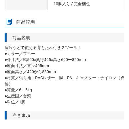
10脚入り
/ 完全梱包
商品説明
商品説明
病院などで使える背もたれ付きスツール！
●カラー／ブルー
●外寸法／幅520×奥行495×高さ690ー820mm
●座面寸法／直径405mm
●座面高さ／420から550mm
●材質／張り地：PVCレザー、脚：PA、キャスター：ナイロン（双
輪）
●質量／6．5kg
●生産国／台湾
●単位／1脚
注意事項