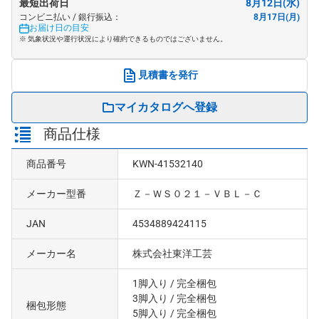
最短出荷日
8月12日(水)
コンビニ払い / 銀行振込：
8月17日(月)
お届け日の目安
※ 気象状況や運行状況により確約できるものではございません。
見積書を発行
マイカタログへ登録
商品仕様
商品番号
KWN-41532140
メーカー型番
Ｚ－ＷＳ０２１－ＶＢＬ－Ｃ
JAN
4534889424115
メーカー名
株式会社東洋工芸
1脚入り
/ 完全梱包
3脚入り
/ 完全梱包
梱包形態
5脚入り
/ 完全梱包