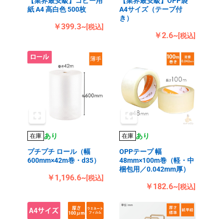
【業界最安級】コピー用
【業界最安級】OPP袋
紙 A4 高白色 500枚
A4サイズ（テープ付
き）
￥399.3~
[税込]
￥2.6~
[税込]
あり
あり
在庫
在庫
プチプチ ロール（幅
OPPテープ 幅
600mm×42m巻・d35）
48mm×100m巻（軽・中
梱包用／0.042mm厚）
￥1,196.6~
[税込]
￥182.6~
[税込]