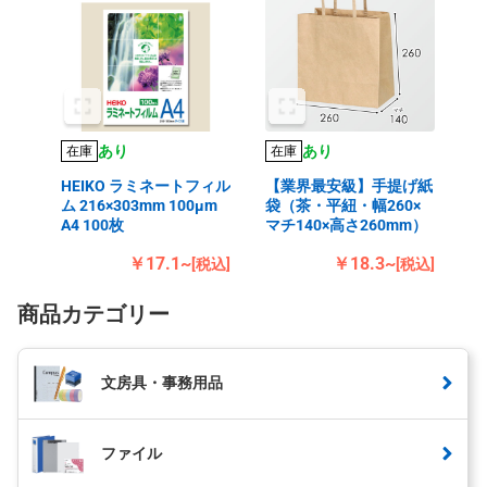
あり
あり
在庫
在庫
HEIKO ラミネートフィル
【業界最安級】手提げ紙
ム 216×303mm 100μm
袋（茶・平紐・幅260×
A4 100枚
マチ140×高さ260mm）
￥17.1~
￥18.3~
[税込]
[税込]
商品カテゴリー
文房具・事務用品
ファイル