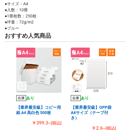
●サイズ：A4
●入数：10冊
●1冊枚数：250枚
●坪量：72g/m2
●ブルー
おすすめ人気商品
あり
あり
在庫
在庫
【業界最安級】コピー用
【業界最安級】OPP袋
紙 A4 高白色 500枚
A4サイズ（テープ付
き）
￥399.3~
[税込]
￥2.6~
[税込]