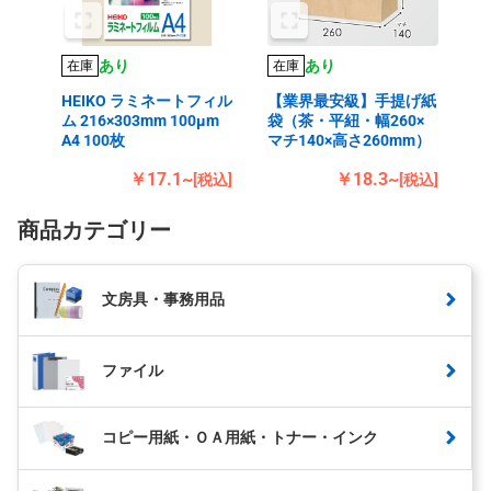
あり
あり
在庫
在庫
HEIKO ラミネートフィル
【業界最安級】手提げ紙
ム 216×303mm 100μm
袋（茶・平紐・幅260×
A4 100枚
マチ140×高さ260mm）
￥17.1~
￥18.3~
[税込]
[税込]
商品カテゴリー
文房具・事務用品
ファイル
コピー用紙・ＯＡ用紙・トナー・インク