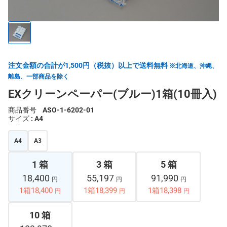
注文金額の合計が1,500円（税抜）以上で送料無料
※北海道、沖縄、
離島、一部商品を除く
EXクリーンペーパー(ブルー)1箱(10冊入)
商品番号
ASO-1-6202-01
サイズ
: A4
A4
A3
1 箱
3 箱
5 箱
18,400
55,197
91,990
円
円
円
1箱18,400
1箱18,399
1箱18,398
円
円
円
10 箱