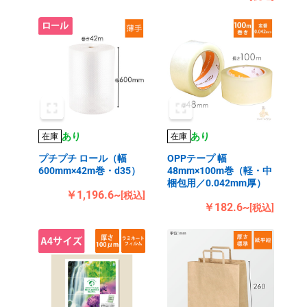
あり
あり
在庫
在庫
プチプチ ロール（幅
OPPテープ 幅
600mm×42m巻・d35）
48mm×100m巻（軽・中
梱包用／0.042mm厚）
￥1,196.6~
[税込]
￥182.6~
[税込]