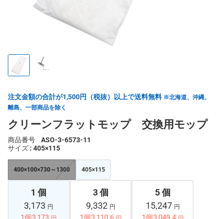
注文金額の合計が1,500円（税抜）以上で送料無料
※北海道、沖縄、
離島、一部商品を除く
クリーンフラットモップ 交換用モップ
商品番号
ASO-3-6573-11
サイズ
: 405×115
400×100×730～1300
405×115
1 個
3 個
5 個
3,173
9,332
15,247
円
円
円
1個3,173
1個3,110.6
1個3,049.4
円
円
円