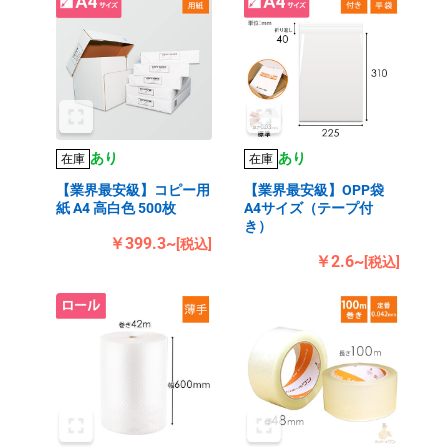
あり
あり
在庫
在庫
【業界最安級】コピー用
【業界最安級】OPP袋
紙 A4 高白色 500枚
A4サイズ（テープ付
き）
￥399.3~
[税込]
￥2.6~
[税込]