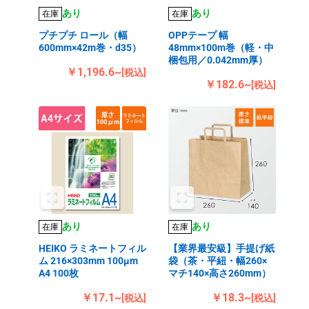
あり
あり
在庫
在庫
プチプチ ロール（幅
OPPテープ 幅
600mm×42m巻・d35）
48mm×100m巻（軽・中
梱包用／0.042mm厚）
￥1,196.6~
[税込]
￥182.6~
[税込]
あり
あり
在庫
在庫
HEIKO ラミネートフィル
【業界最安級】手提げ紙
ム 216×303mm 100μm
袋（茶・平紐・幅260×
A4 100枚
マチ140×高さ260mm）
￥17.1~
￥18.3~
[税込]
[税込]