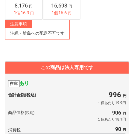
8,176
16,693
円
円
1個16.3
1個16.6
円
円
注意事項
沖縄・離島への配送不可です
この商品は法人専用です
あり
在庫
996
合計金額(税込)
１個あたり19.9円
906
商品価格
(税別)
１個あたり18.1円
90
消費税