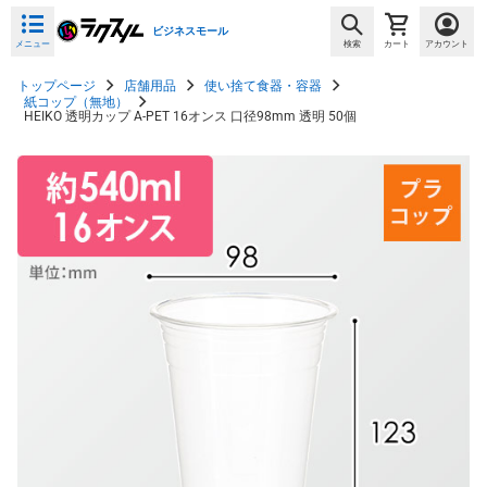
ビジネスモール
メニュー
検索
カート
アカウント
トップページ
店舗用品
使い捨て食器・容器
紙コップ（無地）
HEIKO 透明カップ A-PET 16オンス 口径98mm 透明 50個