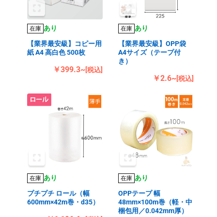
あり
あり
在庫
在庫
【業界最安級】コピー用
【業界最安級】OPP袋
紙 A4 高白色 500枚
A4サイズ（テープ付
き）
￥399.3~
[税込]
￥2.6~
[税込]
あり
あり
在庫
在庫
プチプチ ロール（幅
OPPテープ 幅
600mm×42m巻・d35）
48mm×100m巻（軽・中
梱包用／0.042mm厚）