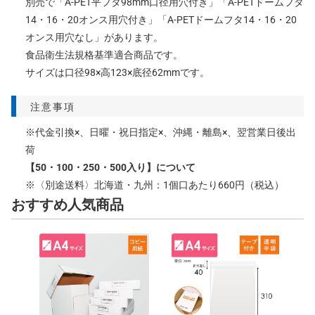
別売で「A-PET平フタ98mm口径用穴付き」「A-PETドームフタ
14・16・20オンス用穴付き」「A-PETドームフタ14・16・20
オンス用穴なし」があります。
食品衛生法規格基準適合商品です。
サイズは口径98×高123×底径62mmです。
注意事項
※代金引換×、日曜・祝日指定×、沖縄・離島×、翌営業日後出
荷
【50・100・250・500入り】について
※〈別途送料〉北海道・九州：1個口あたり660円（税込）
おすすめ人気商品