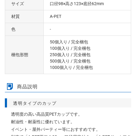
サイズ
口径98×高さ123×底径62mm
材質
A-PET
色
-
50個入り
/ 完全梱包
100個入り
/ 完全梱包
梱包形態
250個入り
/ 完全梱包
500個入り
/ 完全梱包
1000個入り
/ 完全梱包
商品説明
透明タイプのカップ
透明度の高い高品質PETカップです。
耐油性・耐薬性に優れています。
イベント・屋外パーティー等におすすめです。