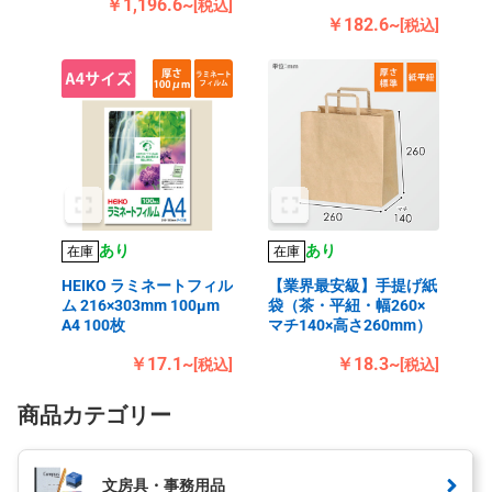
￥1,196.6~
[税込]
￥182.6~
[税込]
あり
あり
在庫
在庫
HEIKO ラミネートフィル
【業界最安級】手提げ紙
ム 216×303mm 100μm
袋（茶・平紐・幅260×
A4 100枚
マチ140×高さ260mm）
￥17.1~
￥18.3~
[税込]
[税込]
商品カテゴリー
文房具・事務用品