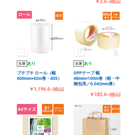
￥2.6~
[税込]
あり
あり
在庫
在庫
プチプチ ロール（幅
OPPテープ 幅
600mm×42m巻・d35）
48mm×100m巻（軽・中
梱包用／0.042mm厚）
￥1,196.6~
[税込]
￥182.6~
[税込]