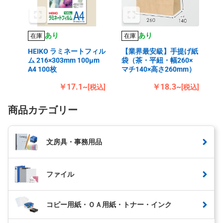
あり
あり
在庫
在庫
HEIKO ラミネートフィル
【業界最安級】手提げ紙
ム 216×303mm 100μm
袋（茶・平紐・幅260×
A4 100枚
マチ140×高さ260mm）
￥17.1~
￥18.3~
[税込]
[税込]
商品カテゴリー
文房具・事務用品
ファイル
コピー用紙・ＯＡ用紙・トナー・インク