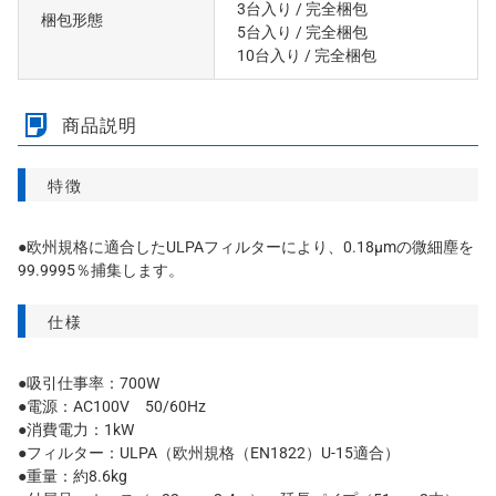
3台入り
/ 完全梱包
梱包形態
5台入り
/ 完全梱包
10台入り
/ 完全梱包
商品説明
特徴
●欧州規格に適合したULPAフィルターにより、0.18μmの微細塵を
99.9995％捕集します。
仕様
●吸引仕事率：700W
●電源：AC100V 50/60Hz
●消費電力：1kW
●フィルター：ULPA（欧州規格（EN1822）U-15適合）
●重量：約8.6kg