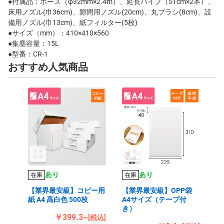
●付属品：ホース（φ32mm×2.4m）、延長パイプ（51cm×2本）、
床用ノズル(巾36cm)、隙間用ノズル(20cm)、丸ブラシ(8cm)、設
備用ノズル(巾13cm)、紙フィルター(5枚)
●サイズ（mm）：410×410×560
●集塵容量：15L
●型番：CR-1
おすすめ人気商品
あり
あり
在庫
在庫
【業界最安級】コピー用
【業界最安級】OPP袋
紙 A4 高白色 500枚
A4サイズ（テープ付
き）
￥399.3~
[税込]