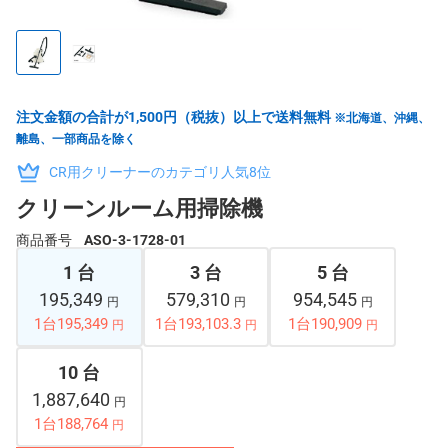
注文金額の合計が1,500円（税抜）以上で送料無料
※北海道、沖縄、
離島、一部商品を除く
CR用クリーナーのカテゴリ人気8位
クリーンルーム用掃除機
商品番号
ASO-3-1728-01
1 台
3 台
5 台
195,349
579,310
954,545
円
円
円
1台195,349
1台193,103.3
1台190,909
円
円
円
10 台
1,887,640
円
1台188,764
円