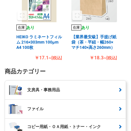
あり
あり
在庫
在庫
HEIKO ラミネートフィル
【業界最安級】手提げ紙
ム 216×303mm 100μm
袋（茶・平紐・幅260×
A4 100枚
マチ140×高さ260mm）
￥17.1~
￥18.3~
[税込]
[税込]
商品カテゴリー
文房具・事務用品
ファイル
コピー用紙・ＯＡ用紙・トナー・インク