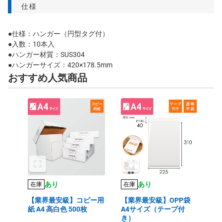
仕様
●仕様：ハンガー（円型タグ付）
●入数：10本入
●ハンガー材質：SUS304
●ハンガーサイズ：420×178.5mm
おすすめ人気商品
あり
あり
在庫
在庫
【業界最安級】コピー用
【業界最安級】OPP袋
紙 A4 高白色 500枚
A4サイズ（テープ付
き）