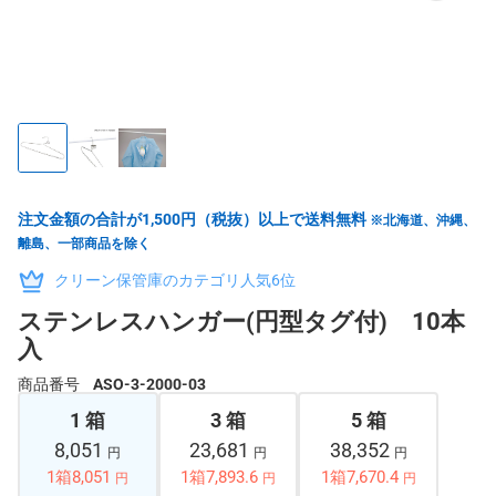
注文金額の合計が1,500円（税抜）以上で送料無料
※北海道、沖縄、
離島、一部商品を除く
クリーン保管庫のカテゴリ人気6位
ステンレスハンガー(円型タグ付) 10本
入
商品番号
ASO-3-2000-03
1 箱
3 箱
5 箱
8,051
23,681
38,352
円
円
円
1箱8,051
1箱7,893.6
1箱7,670.4
円
円
円