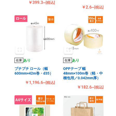
￥399.3~
[税込]
￥2.6~
[税込]
あり
あり
在庫
在庫
プチプチ ロール（幅
OPPテープ 幅
600mm×42m巻・d35）
48mm×100m巻（軽・中
梱包用／0.042mm厚）
￥1,196.6~
[税込]
￥182.6~
[税込]