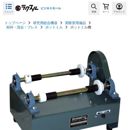
ビジネスモール
メニュー
検索
カート
アカウント
トップページ
研究用総合機器
実験室用備品
粉砕・混合・プレス
ポットミル
ポットミル機