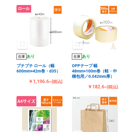
あり
あり
在庫
在庫
プチプチ ロール（幅
OPPテープ 幅
600mm×42m巻・d35）
48mm×100m巻（軽・中
梱包用／0.042mm厚）
￥1,196.6~
[税込]
￥182.6~
[税込]