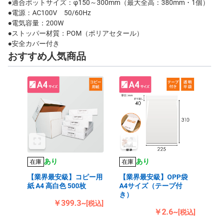
●適合ポットサイズ：φ150～300mm（最大全高：380mm・1個）
●電源：AC100V 50/60Hz
●電気容量：200W
●ストッパー材質：POM（ポリアセタール）
●安全カバー付き
おすすめ人気商品
あり
あり
在庫
在庫
【業界最安級】コピー用
【業界最安級】OPP袋
紙 A4 高白色 500枚
A4サイズ（テープ付
き）
￥399.3~
[税込]
￥2.6~
[税込]