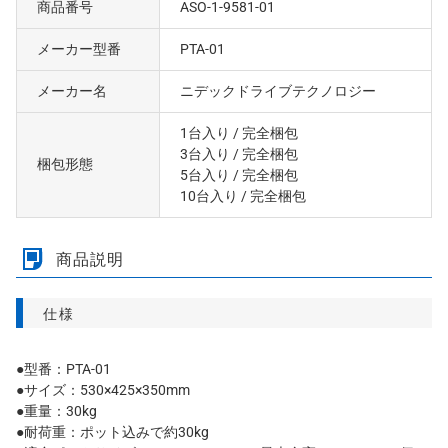
商品番号
ASO-1-9581-01
メーカー型番
PTA-01
メーカー名
ニデックドライブテクノロジー
1台入り
/ 完全梱包
3台入り
/ 完全梱包
梱包形態
5台入り
/ 完全梱包
10台入り
/ 完全梱包
商品説明
仕様
●型番：PTA-01
●サイズ：530×425×350mm
●重量：30kg
●耐荷重：ポット込みで約30kg