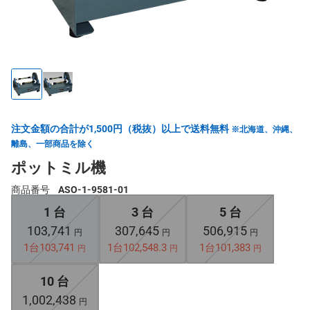
注文金額の合計が1,500円（税抜）以上で送料無料
※北海道、沖縄、
離島、一部商品を除く
ポットミル機
商品番号
ASO-1-9581-01
1 台
3 台
5 台
103,741
307,645
506,915
円
円
円
1台103,741
1台102,548.3
1台101,383
円
円
円
10 台
1,002,438
円