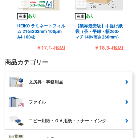
あり
あり
在庫
在庫
HEIKO ラミネートフィル
【業界最安級】手提げ紙
ム 216×303mm 100μm
袋（茶・平紐・幅260×
A4 100枚
マチ140×高さ260mm）
￥17.1~
￥18.3~
[税込]
[税込]
商品カテゴリー
文房具・事務用品
ファイル
コピー用紙・ＯＡ用紙・トナー・インク