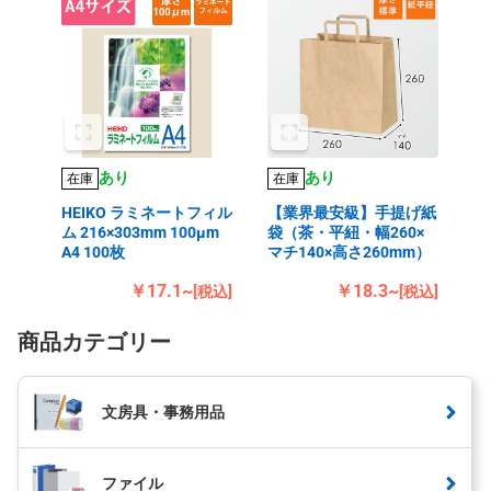
あり
あり
在庫
在庫
HEIKO ラミネートフィル
【業界最安級】手提げ紙
ム 216×303mm 100μm
袋（茶・平紐・幅260×
A4 100枚
マチ140×高さ260mm）
￥17.1~
￥18.3~
[税込]
[税込]
商品カテゴリー
文房具・事務用品
ファイル