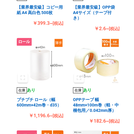
【業界最安級】コピー用
【業界最安級】OPP袋
紙 A4 高白色 500枚
A4サイズ（テープ付
き）
￥399.3~
[税込]
￥2.6~
[税込]
あり
あり
在庫
在庫
プチプチ ロール（幅
OPPテープ 幅
600mm×42m巻・d35）
48mm×100m巻（軽・中
梱包用／0.042mm厚）
￥1,196.6~
[税込]
￥182.6~
[税込]