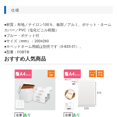
仕様
●材質：布地／ナイロン100％、板部／アルミ、ポケット・ネーム
カバー／PVC（塩化ビニル樹脂）
●ブルー・ポケット付
●サイズ（mm）：200×260
●※ベッドネーム用紙は別売です（0-835-31）。
●型番：FOBT-B
おすすめ人気商品
あり
あり
在庫
在庫