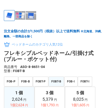
注文金額の合計が1,500円（税抜）以上で送料無料
※北海道、沖縄、
離島、一部商品を除く
ベッドネームのカテゴリ人気12位
フレキシブルベッドネーム/引掛け式
(ブルー・ポケット付)
商品番号
ASO-8-8651-04
型番
: FOBT-B
FOB-P
FOB-B
FOBT-P
FOBT-B
FOB-I
FOBT-I
1 個
3 個
5 個
2,624
5,379
8,025
円
円
円
1個2,624
1個1,793
1個1,605
円
円
円