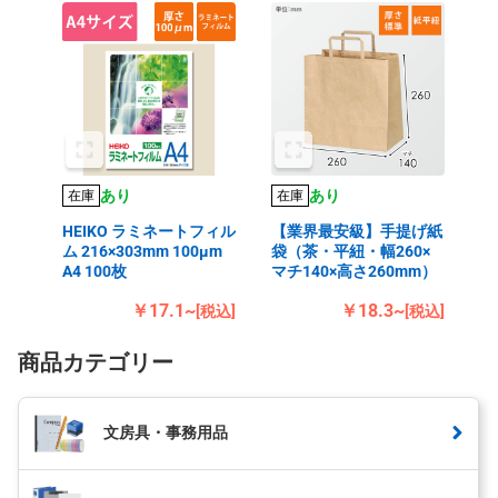
あり
あり
在庫
在庫
HEIKO ラミネートフィル
【業界最安級】手提げ紙
ム 216×303mm 100μm
袋（茶・平紐・幅260×
A4 100枚
マチ140×高さ260mm）
￥17.1~
￥18.3~
[税込]
[税込]
商品カテゴリー
文房具・事務用品