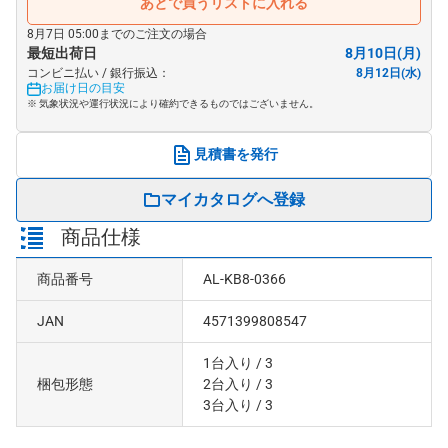
あとで買うリストに入れる
8月7日 05:00までのご注文の場合
最短出荷日
8月10日(月)
コンビニ払い / 銀行振込：
8月12日(水)
お届け日の目安
※ 気象状況や運行状況により確約できるものではございません。
見積書を発行
マイカタログへ登録
商品仕様
商品番号
AL-KB8-0366
JAN
4571399808547
1台入り
/ 3
梱包形態
2台入り
/ 3
3台入り
/ 3