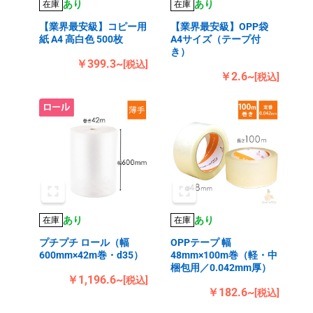
あり
あり
在庫
在庫
【業界最安級】コピー用
【業界最安級】OPP袋
紙 A4 高白色 500枚
A4サイズ（テープ付
き）
￥399.3~
[税込]
￥2.6~
[税込]
あり
あり
在庫
在庫
プチプチ ロール（幅
OPPテープ 幅
600mm×42m巻・d35）
48mm×100m巻（軽・中
梱包用／0.042mm厚）
￥1,196.6~
[税込]
￥182.6~
[税込]