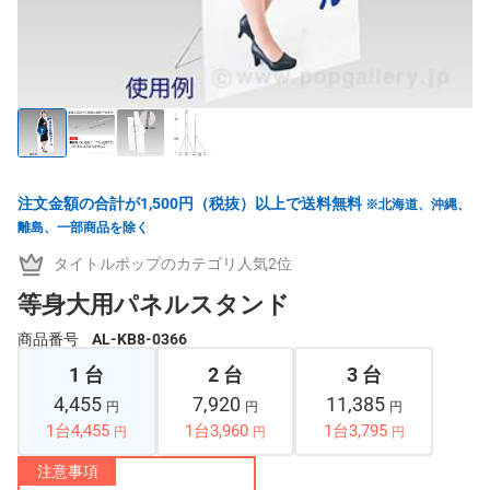
注文金額の合計が1,500円（税抜）以上で送料無料
※北海道、沖縄、
離島、一部商品を除く
タイトルポップのカテゴリ人気2位
等身大用パネルスタンド
商品番号
AL-KB8-0366
1 台
2 台
3 台
4,455
7,920
11,385
円
円
円
1台4,455
1台3,960
1台3,795
円
円
円
注意事項