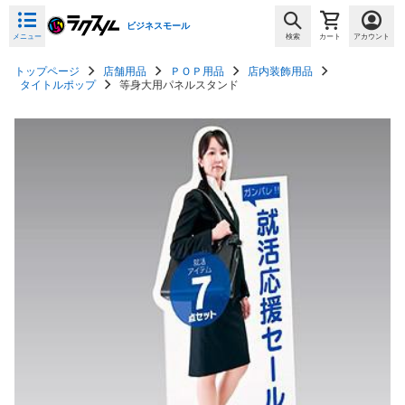
ビジネスモール
メニュー
検索
カート
アカウント
トップページ
店舗用品
ＰＯＰ用品
店内装飾用品
タイトルポップ
等身大用パネルスタンド