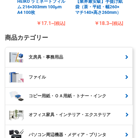
HEIKO ラミネートフィル
【業界最安級】手提げ紙
ム 216×303mm 100μm
袋（茶・平紐・幅260×
A4 100枚
マチ140×高さ260mm）
￥17.1~
￥18.3~
[税込]
[税込]
商品カテゴリー
文房具・事務用品
ファイル
コピー用紙・ＯＡ用紙・トナー・インク
オフィス家具・インテリア・エクステリア
パソコン周辺機器・メディア・プリンタ