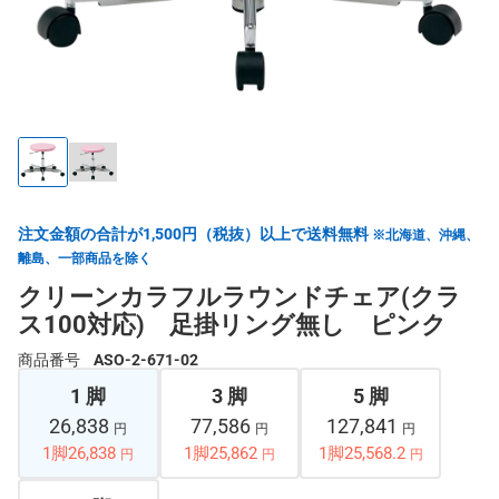
注文金額の合計が1,500円（税抜）以上で送料無料
※北海道、沖縄、
離島、一部商品を除く
クリーンカラフルラウンドチェア(クラ
ス100対応) 足掛リング無し ピンク
商品番号
ASO-2-671-02
1 脚
3 脚
5 脚
26,838
77,586
127,841
円
円
円
1脚26,838
1脚25,862
1脚25,568.2
円
円
円