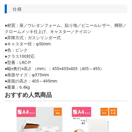
仕様
●材質：座／ウレタンフォーム、貼り地／ビニールレザー、脚部／
クロームメッキ仕上げ、キャスター／ナイロン
●昇降方式：ガスシリンダー式
●キャスター径：φ50mm
●色：ピンク
●クラス100対応
●型番：LRC-P
●幅×奥行×高さ （mm）：455×435×405（405～495）
●座面サイズ：φ375mm
●座面の高さ：405～495mm
●重量：6.4kg
おすすめ人気商品