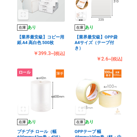
あり
あり
在庫
在庫
【業界最安級】コピー用
【業界最安級】OPP袋
紙 A4 高白色 500枚
A4サイズ（テープ付
き）
￥399.3~
[税込]
￥2.6~
[税込]
あり
あり
在庫
在庫
プチプチ ロール（幅
OPPテープ 幅