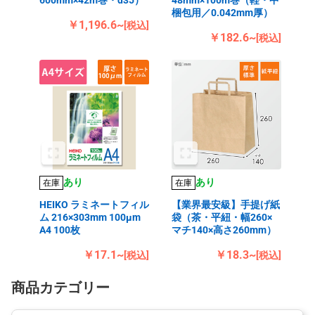
600mm×42m巻・d35）
48mm×100m巻（軽・中
梱包用／0.042mm厚）
￥1,196.6~
[税込]
￥182.6~
[税込]
あり
あり
在庫
在庫
HEIKO ラミネートフィル
【業界最安級】手提げ紙
ム 216×303mm 100μm
袋（茶・平紐・幅260×
A4 100枚
マチ140×高さ260mm）
￥17.1~
￥18.3~
[税込]
[税込]
商品カテゴリー